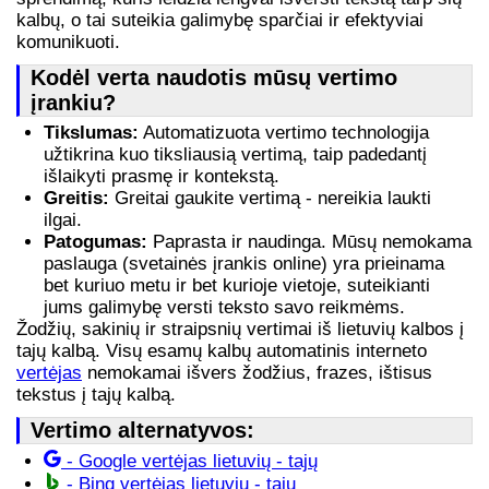
kalbų, o tai suteikia galimybę sparčiai ir efektyviai
komunikuoti.
Kodėl verta naudotis mūsų vertimo
įrankiu?
Tikslumas:
Automatizuota vertimo technologija
užtikrina kuo tiksliausią vertimą, taip padedantį
išlaikyti prasmę ir kontekstą.
Greitis:
Greitai gaukite vertimą - nereikia laukti
ilgai.
Patogumas:
Paprasta ir naudinga. Mūsų nemokama
paslauga (svetainės įrankis online) yra prieinama
bet kuriuo metu ir bet kurioje vietoje, suteikianti
jums galimybę versti teksto savo reikmėms.
Žodžių, sakinių ir straipsnių vertimai iš lietuvių kalbos į
tajų kalbą. Visų esamų kalbų automatinis interneto
vertėjas
nemokamai išvers žodžius, frazes, ištisus
tekstus į tajų kalbą.
Vertimo alternatyvos:
- Google vertėjas lietuvių - tajų
- Bing vertėjas lietuvių - tajų