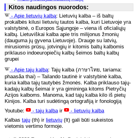
Kitos naudingos nuorodos:
- Apie lietuvių kalbą
: Lietuvių kalba – iš baltų
prokalbės kilusi lietuvių tautos kalba, kuri Lietuvoje yra
valstybinė, o Europos Sąjungoje – viena iš oficialiųjų
kalbų. Lietuviškai kalba apie tris milijonus žmonių
(dauguma jų gyvena Lietuvoje). Drauge su latvių,
mirusiomis prūsų, jotvingių ir kitomis baltų kalbomis
priklauso indoeuropiečių kalbų šeimos baltų kalbų
grupei
- Apie tajų kalbą
: Tajų kalba (ภาษาไทย, tariama:
phaasǎa thai) – Tailando tautinė ir valstybinė kalba,
kuria kalba tajų tautybės žmonės. Kalba priklauso tajų-
kadajų kalbų šeimai ir yra gimininga kitoms Pietryčių
Azijos kalboms. Manoma, kad tajų kalba kilo iš pietų
Kinijos. Kalba turi sudėtingą ortografiją ir fonologiją
Youtube:
- tajų kalba
ir
- lietuvių kalba
Kalbas
tajų
(th) ir
lietuvių
(lt) gali būti sukeistos
vietomis vertimo formoje.