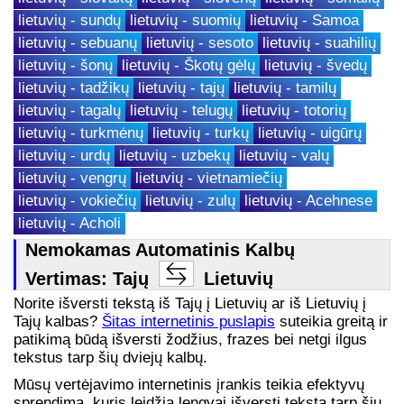
lietuvių - sundų
lietuvių - suomių
lietuvių - Samoa
lietuvių - sebuanų
lietuvių - sesoto
lietuvių - suahilių
lietuvių - šonų
lietuvių - Škotų gėlų
lietuvių - švedų
lietuvių - tadžikų
lietuvių - tajų
lietuvių - tamilų
lietuvių - tagalų
lietuvių - telugų
lietuvių - totorių
lietuvių - turkmėnų
lietuvių - turkų
lietuvių - uigūrų
lietuvių - urdų
lietuvių - uzbekų
lietuvių - valų
lietuvių - vengrų
lietuvių - vietnamiečių
lietuvių - vokiečių
lietuvių - zulų
lietuvių - Acehnese
lietuvių - Acholi
Nemokamas Automatinis Kalbų
Vertimas: Tajų
Lietuvių
Norite išversti tekstą iš Tajų į Lietuvių ar iš Lietuvių į
Tajų kalbas?
Šitas internetinis puslapis
suteikia greitą ir
patikimą būdą išversti žodžius, frazes bei netgi ilgus
tekstus tarp šių dviejų kalbų.
Mūsų vertėjavimo internetinis įrankis teikia efektyvų
sprendimą, kuris leidžia lengvai išversti tekstą tarp šių