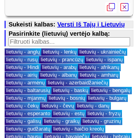
Sukeisti kalbas:
Versti Iš Tajų į Lietuvių
Pasirinkite (lietuvių) vertėjo kalbą:
lietuvių - anglų
lietuvių - lenkų
lietuvių - ukrainiečių
lietuvių - rusų
lietuvių - prancūzų
lietuvių - ispanų
lietuvių - Hindi
lietuvių - arabų
lietuvių - afrikanų
lietuvių - airių
lietuvių - albanų
lietuvių - amharų
lietuvių - armėnų
lietuvių - azerbaidžaniečių
lietuvių - baltarusių
lietuvių - baskų
lietuvių - bengalų
lietuvių - mjanmų
lietuvių - bosnių
lietuvių - bulgarų
lietuvių - čekų
lietuvių - čevų
lietuvių - danų
lietuvių - esperanto
lietuvių - estų
lietuvių - fryzų
lietuvių - galisų
lietuvių - graikų
lietuvių - gruzinų
lietuvių - gudžaratų
lietuvių - haičio kreolų
lietuvių - hausų
lietuvių - havajiečių
lietuvių - hebrajų