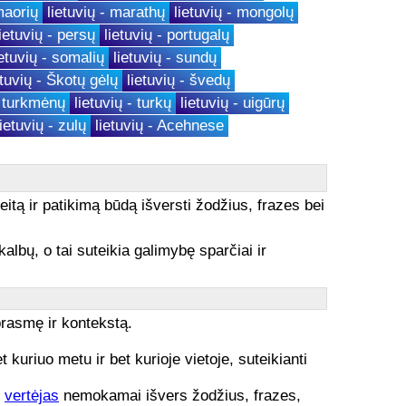
maorių
lietuvių - marathų
lietuvių - mongolų
lietuvių - persų
lietuvių - portugalų
ietuvių - somalių
lietuvių - sundų
etuvių - Škotų gėlų
lietuvių - švedų
- turkmėnų
lietuvių - turkų
lietuvių - uigūrų
lietuvių - zulų
lietuvių - Acehnese
eitą ir patikimą būdą išversti žodžius, frazes bei
kalbų, o tai suteikia galimybę sparčiai ir
prasmę ir kontekstą.
uriuo metu ir bet kurioje vietoje, suteikianti
o
vertėjas
nemokamai išvers žodžius, frazes,