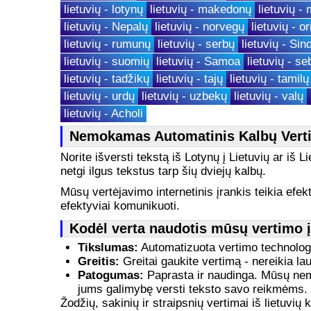
lietuvių - lotynų
lietuvių - makedonų
lietuvių -
lietuvių - Nepalų
lietuvių - norvegų
lietuvių - or
lietuvių - rumunų
lietuvių - serbų
lietuvių - Sin
lietuvių - suomių
lietuvių - Samoa
lietuvių - s
lietuvių - tadžikų
lietuvių - tajų
lietuvių - tamilų
lietuvių - urdų
lietuvių - uzbekų
lietuvių - valų
lietuvių - Acholi
Nemokamas Automatinis Kalbų Vert
Norite išversti tekstą iš Lotynų į Lietuvių ar iš 
netgi ilgus tekstus tarp šių dviejų kalbų.
Mūsų vertėjavimo internetinis įrankis teikia efekt
efektyviai komunikuoti.
Kodėl verta naudotis mūsų vertimo 
Tikslumas:
Automatizuota vertimo technologij
Greitis:
Greitai gaukite vertimą - nereikia lauk
Patogumas:
Paprasta ir naudinga. Mūsų nemok
jums galimybę versti teksto savo reikmėms.
Žodžių, sakinių ir straipsnių vertimai iš lietuvi