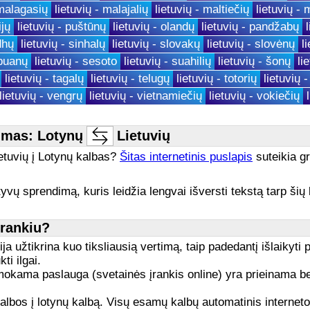
 malagasių
lietuvių - malajalių
lietuvių - maltiečių
lietuvių - 
ijų
lietuvių - puštūnų
lietuvių - olandų
lietuvių - pandžabų
dhų
lietuvių - sinhalų
lietuvių - slovakų
lietuvių - slovėnų
l
ebuanų
lietuvių - sesoto
lietuvių - suahilių
lietuvių - šonų
li
lietuvių - tagalų
lietuvių - telugų
lietuvių - totorių
lietuvių 
lietuvių - vengrų
lietuvių - vietnamiečių
lietuvių - vokiečių
imas: Lotynų
Lietuvių
Lietuvių į Lotynų kalbas?
Šitas internetinis puslapis
suteikia gr
yvų sprendimą, kuris leidžia lengvai išversti tekstą tarp šių 
įrankiu?
a užtikrina kuo tiksliausią vertimą, taip padedantį išlaikyti 
ti ilgai.
ama paslauga (svetainės įrankis online) yra prieinama bet k
ų kalbos į lotynų kalbą. Visų esamų kalbų automatinis internet