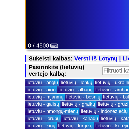
0 / 4500
Sukeisti kalbas:
Versti Iš Lotynų į L
Pasirinkite (lietuvių)
vertėjo kalbą:
lietuvių - anglų
lietuvių - lenkų
lietuvių - ukrain
lietuvių - airių
lietuvių - albanų
lietuvių - amha
lietuvių - mjanmų
lietuvių - bosnių
lietuvių - bu
lietuvių - galisų
lietuvių - graikų
lietuvių - gruz
lietuvių - hmongų-mienų
lietuvių - indoneziečių
lietuvių - jorubų
lietuvių - kanadų
lietuvių - kat
lietuvių - kinų
lietuvių - kirgizų
lietuvių - korėji