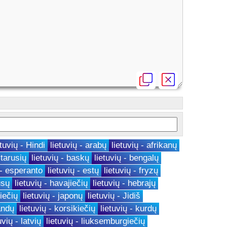
etuvių - Hindi
lietuvių - arabų
lietuvių - afrikanų
ltarusių
lietuvių - baskų
lietuvių - bengalų
 - esperanto
lietuvių - estų
lietuvių - fryzų
usų
lietuvių - havajiečių
lietuvių - hebrajų
viečių
lietuvių - japonų
lietuvių - Jidiš
andų
lietuvių - korsikiečių
lietuvių - kurdų
uvių - latvių
lietuvių - liuksemburgiečių