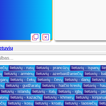
ietuvių
iečių
lietuvių - rusų
lietuvių - prancūzų
lietuvių - ispanų
li
rų
lietuvių - armėnų
lietuvių - azerbaidžaniečių
lietuvių - ba
lgarų
lietuvių - čekų
lietuvių - čevų
lietuvių - danų
lietuvių
inų
lietuvių - gudžaratų
lietuvių - haičio kreolų
lietuvių - ha
lietuvių - islandų
lietuvių - italų
lietuvių - igbų
lietuvių - ja
alonų
lietuvių - kazachų
lietuvių - khmerų
lietuvių - kinjaru
ečių
lietuvių - kosų
lietuvių - kroatų
lietuvių - laosiečių
liet