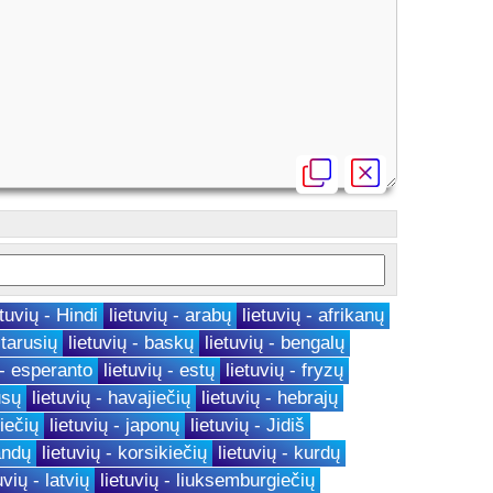
etuvių - Hindi
lietuvių - arabų
lietuvių - afrikanų
ltarusių
lietuvių - baskų
lietuvių - bengalų
 - esperanto
lietuvių - estų
lietuvių - fryzų
usų
lietuvių - havajiečių
lietuvių - hebrajų
viečių
lietuvių - japonų
lietuvių - Jidiš
andų
lietuvių - korsikiečių
lietuvių - kurdų
uvių - latvių
lietuvių - liuksemburgiečių