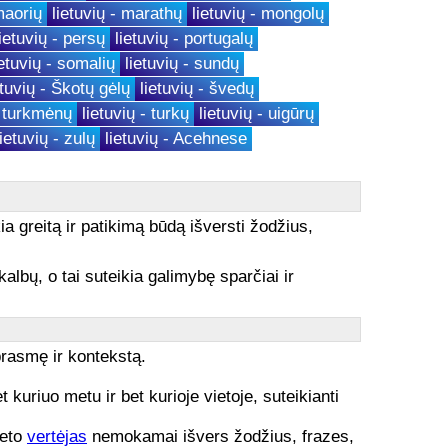
maorių
lietuvių - marathų
lietuvių - mongolų
lietuvių - persų
lietuvių - portugalų
ietuvių - somalių
lietuvių - sundų
etuvių - Škotų gėlų
lietuvių - švedų
- turkmėnų
lietuvių - turkų
lietuvių - uigūrų
lietuvių - zulų
lietuvių - Acehnese
ia greitą ir patikimą būdą išversti žodžius,
kalbų, o tai suteikia galimybę sparčiai ir
prasmę ir kontekstą.
uriuo metu ir bet kurioje vietoje, suteikianti
neto
vertėjas
nemokamai išvers žodžius, frazes,