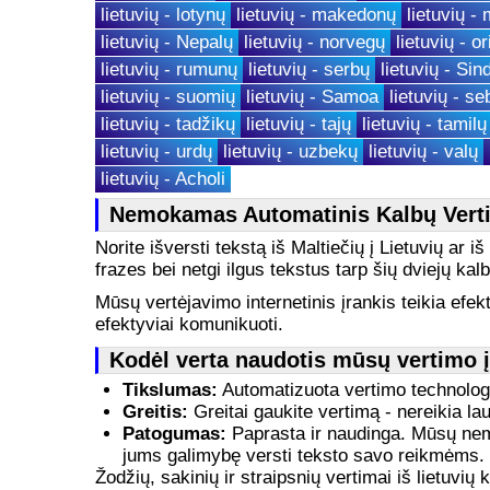
lietuvių - lotynų
lietuvių - makedonų
lietuvių -
lietuvių - Nepalų
lietuvių - norvegų
lietuvių - or
lietuvių - rumunų
lietuvių - serbų
lietuvių - Sin
lietuvių - suomių
lietuvių - Samoa
lietuvių - s
lietuvių - tadžikų
lietuvių - tajų
lietuvių - tamilų
lietuvių - urdų
lietuvių - uzbekų
lietuvių - valų
lietuvių - Acholi
Nemokamas Automatinis Kalbų Verti
Norite išversti tekstą iš Maltiečių į Lietuvių ar i
frazes bei netgi ilgus tekstus tarp šių dviejų kalb
Mūsų vertėjavimo internetinis įrankis teikia efekt
efektyviai komunikuoti.
Kodėl verta naudotis mūsų vertimo 
Tikslumas:
Automatizuota vertimo technologij
Greitis:
Greitai gaukite vertimą - nereikia lauk
Patogumas:
Paprasta ir naudinga. Mūsų nemok
jums galimybę versti teksto savo reikmėms.
Žodžių, sakinių ir straipsnių vertimai iš lietuvi