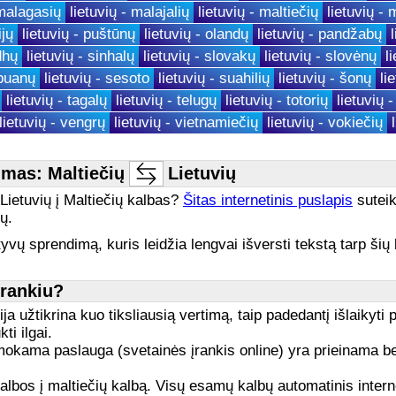
 malagasių
lietuvių - malajalių
lietuvių - maltiečių
lietuvių - 
ijų
lietuvių - puštūnų
lietuvių - olandų
lietuvių - pandžabų
dhų
lietuvių - sinhalų
lietuvių - slovakų
lietuvių - slovėnų
l
ebuanų
lietuvių - sesoto
lietuvių - suahilių
lietuvių - šonų
li
lietuvių - tagalų
lietuvių - telugų
lietuvių - totorių
lietuvių 
lietuvių - vengrų
lietuvių - vietnamiečių
lietuvių - vokiečių
mas: Maltiečių
Lietuvių
š Lietuvių į Maltiečių kalbas?
Šitas internetinis puslapis
suteik
ų.
yvų sprendimą, kuris leidžia lengvai išversti tekstą tarp šių 
įrankiu?
a užtikrina kuo tiksliausią vertimą, taip padedantį išlaikyti 
ti ilgai.
ama paslauga (svetainės įrankis online) yra prieinama bet k
ų kalbos į maltiečių kalbą. Visų esamų kalbų automatinis inter