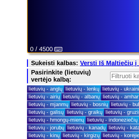
0 / 4500
Sukeisti kalbas:
Versti Iš Maltiečių į
Pasirinkite (lietuvių)
vertėjo kalbą:
lietuvių - anglų
lietuvių - lenkų
lietuvių - ukrain
lietuvių - airių
lietuvių - albanų
lietuvių - amha
lietuvių - mjanmų
lietuvių - bosnių
lietuvių - bu
lietuvių - galisų
lietuvių - graikų
lietuvių - gruz
lietuvių - hmongų-mienų
lietuvių - indoneziečių
lietuvių - jorubų
lietuvių - kanadų
lietuvių - kat
lietuvių - kinų
lietuvių - kirgizų
lietuvių - korėji