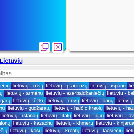
 Lietuvių
iečių
lietuvių - rusų
lietuvių - prancūzų
lietuvių - ispanų
li
rų
lietuvių - armėnų
lietuvių - azerbaidžaniečių
lietuvių - ba
lgarų
lietuvių - čekų
lietuvių - čevų
lietuvių - danų
lietuvių
inų
lietuvių - gudžaratų
lietuvių - haičio kreolų
lietuvių - ha
lietuvių - islandų
lietuvių - italų
lietuvių - igbų
lietuvių - ja
alonų
lietuvių - kazachų
lietuvių - khmerų
lietuvių - kinjaru
ečių
lietuvių - kosų
lietuvių - kroatų
lietuvių - laosiečių
liet