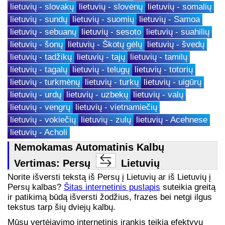
lietuvių - slovakų
lietuvių - slovėnų
lietuvių - somalių
lietuvių - sundų
lietuvių - suomių
lietuvių - Samoa
lietuvių - sebuanų
lietuvių - sesoto
lietuvių - suahilių
lietuvių - šonų
lietuvių - Škotų gėlų
lietuvių - švedų
lietuvių - tadžikų
lietuvių - tajų
lietuvių - tamilų
lietuvių - tagalų
lietuvių - telugų
lietuvių - totorių
lietuvių - turkmėnų
lietuvių - turkų
lietuvių - uigūrų
lietuvių - urdų
lietuvių - uzbekų
lietuvių - valų
lietuvių - vengrų
lietuvių - vietnamiečių
lietuvių - vokiečių
lietuvių - zulų
lietuvių - Acehnese
lietuvių - Acholi
Nemokamas Automatinis Kalbų
Vertimas: Persų
Lietuvių
Norite išversti tekstą iš Persų į Lietuvių ar iš Lietuvių į
Persų kalbas?
Šitas internetinis puslapis
suteikia greitą
ir patikimą būdą išversti žodžius, frazes bei netgi ilgus
tekstus tarp šių dviejų kalbų.
Mūsų vertėjavimo internetinis įrankis teikia efektyvų