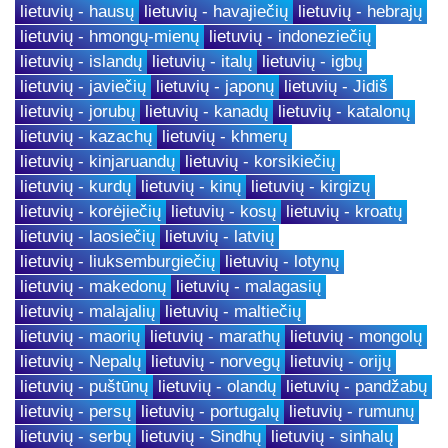
lietuvių - hausų
lietuvių - havajiečių
lietuvių - hebrajų
lietuvių - hmongų-mienų
lietuvių - indoneziečių
lietuvių - islandų
lietuvių - italų
lietuvių - igbų
lietuvių - javiečių
lietuvių - japonų
lietuvių - Jidiš
lietuvių - jorubų
lietuvių - kanadų
lietuvių - katalonų
lietuvių - kazachų
lietuvių - khmerų
lietuvių - kinjaruandų
lietuvių - korsikiečių
lietuvių - kurdų
lietuvių - kinų
lietuvių - kirgizų
lietuvių - korėjiečių
lietuvių - kosų
lietuvių - kroatų
lietuvių - laosiečių
lietuvių - latvių
lietuvių - liuksemburgiečių
lietuvių - lotynų
lietuvių - makedonų
lietuvių - malagasių
lietuvių - malajalių
lietuvių - maltiečių
lietuvių - maorių
lietuvių - marathų
lietuvių - mongolų
lietuvių - Nepalų
lietuvių - norvegų
lietuvių - orijų
lietuvių - puštūnų
lietuvių - olandų
lietuvių - pandžabų
lietuvių - persų
lietuvių - portugalų
lietuvių - rumunų
lietuvių - serbų
lietuvių - Sindhų
lietuvių - sinhalų