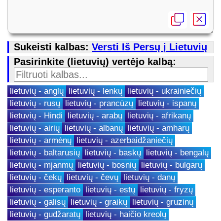
Sukeisti kalbas:
Versti Iš Persų į Lietuvių
Pasirinkite (lietuvių) vertėjo kalbą:
lietuvių - anglų
lietuvių - lenkų
lietuvių - ukrainiečių
lietuvių - rusų
lietuvių - prancūzų
lietuvių - ispanų
lietuvių - Hindi
lietuvių - arabų
lietuvių - afrikanų
lietuvių - airių
lietuvių - albanų
lietuvių - amharų
lietuvių - armėnų
lietuvių - azerbaidžaniečių
lietuvių - baltarusių
lietuvių - baskų
lietuvių - bengalų
lietuvių - mjanmų
lietuvių - bosnių
lietuvių - bulgarų
lietuvių - čekų
lietuvių - čevų
lietuvių - danų
lietuvių - esperanto
lietuvių - estų
lietuvių - fryzų
lietuvių - galisų
lietuvių - graikų
lietuvių - gruzinų
lietuvių - gudžaratų
lietuvių - haičio kreolų