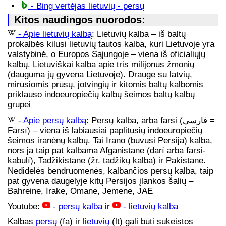
- Bing vertėjas lietuvių - persų
Kitos naudingos nuorodos:
- Apie lietuvių kalbą
: Lietuvių kalba – iš baltų
prokalbės kilusi lietuvių tautos kalba, kuri Lietuvoje yra
valstybinė, o Europos Sąjungoje – viena iš oficialiųjų
kalbų. Lietuviškai kalba apie tris milijonus žmonių
(dauguma jų gyvena Lietuvoje). Drauge su latvių,
mirusiomis prūsų, jotvingių ir kitomis baltų kalbomis
priklauso indoeuropiečių kalbų šeimos baltų kalbų
grupei
- Apie persų kalbą
: Persų kalba, arba farsi (فارسی =
Fārsī) – viena iš labiausiai paplitusių indoeuropiečių
šeimos iranėnų kalbų. Tai Irano (buvusi Persija) kalba,
nors ja taip pat kalbama Afganistane (darí arba farsi-
kabulí), Tadžikistane (žr. tadžikų kalba) ir Pakistane.
Nedidelės bendruomenės, kalbančios persų kalba, taip
pat gyvena daugelyje kitų Persijos įlankos šalių –
Bahreine, Irake, Omane, Jemene, JAE
Youtube:
- persų kalba
ir
- lietuvių kalba
Kalbas
persų
(fa) ir
lietuvių
(lt) gali būti sukeistos