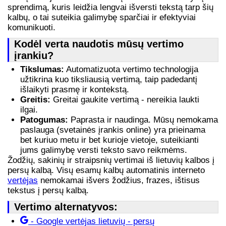
sprendimą, kuris leidžia lengvai išversti tekstą tarp šių
kalbų, o tai suteikia galimybę sparčiai ir efektyviai
komunikuoti.
Kodėl verta naudotis mūsų vertimo
įrankiu?
Tikslumas:
Automatizuota vertimo technologija
užtikrina kuo tiksliausią vertimą, taip padedantį
išlaikyti prasmę ir kontekstą.
Greitis:
Greitai gaukite vertimą - nereikia laukti
ilgai.
Patogumas:
Paprasta ir naudinga. Mūsų nemokama
paslauga (svetainės įrankis online) yra prieinama
bet kuriuo metu ir bet kurioje vietoje, suteikianti
jums galimybę versti teksto savo reikmėms.
Žodžių, sakinių ir straipsnių vertimai iš lietuvių kalbos į
persų kalbą. Visų esamų kalbų automatinis interneto
vertėjas
nemokamai išvers žodžius, frazes, ištisus
tekstus į persų kalbą.
Vertimo alternatyvos:
- Google vertėjas lietuvių - persų