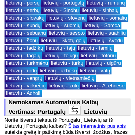
lietuvių - persų
lietuvių - portugalų
lietuvių - rumunų
lietuvių - serbų
lietuvių - Sindhų
lietuvių - sinhalų
lietuvių - slovakų
lietuvių - slovėnų
lietuvių - somalių
lietuvių - sundų
lietuvių - suomių
lietuvių - Samoa
lietuvių - sebuanų
lietuvių - sesoto
lietuvių - suahilių
lietuvių - šonų
lietuvių - Škotų gėlų
lietuvių - švedų
lietuvių - tadžikų
lietuvių - tajų
lietuvių - tamilų
lietuvių - tagalų
lietuvių - telugų
lietuvių - totorių
lietuvių - turkmėnų
lietuvių - turkų
lietuvių - uigūrų
lietuvių - urdų
lietuvių - uzbekų
lietuvių - valų
lietuvių - vengrų
lietuvių - vietnamiečių
lietuvių - vokiečių
lietuvių - zulų
lietuvių - Acehnese
lietuvių - Acholi
Nemokamas Automatinis Kalbų
Vertimas: Portugalų
Lietuvių
Norite išversti tekstą iš Portugalų į Lietuvių ar iš
Lietuvių į Portugalų kalbas?
Šitas internetinis puslapis
suteikia greitą ir patikimą būdą išversti žodžius, frazes