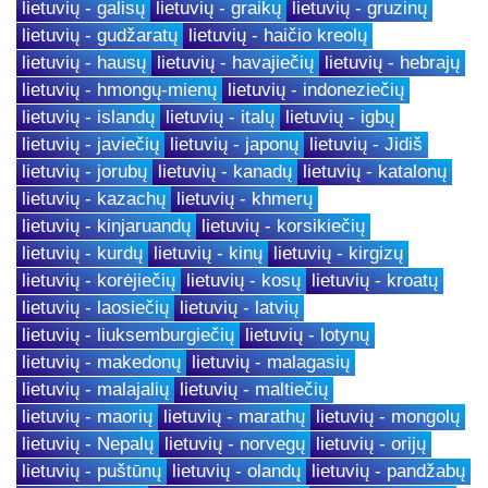
lietuvių - galisų
lietuvių - graikų
lietuvių - gruzinų
lietuvių - gudžaratų
lietuvių - haičio kreolų
lietuvių - hausų
lietuvių - havajiečių
lietuvių - hebrajų
lietuvių - hmongų-mienų
lietuvių - indoneziečių
lietuvių - islandų
lietuvių - italų
lietuvių - igbų
lietuvių - javiečių
lietuvių - japonų
lietuvių - Jidiš
lietuvių - jorubų
lietuvių - kanadų
lietuvių - katalonų
lietuvių - kazachų
lietuvių - khmerų
lietuvių - kinjaruandų
lietuvių - korsikiečių
lietuvių - kurdų
lietuvių - kinų
lietuvių - kirgizų
lietuvių - korėjiečių
lietuvių - kosų
lietuvių - kroatų
lietuvių - laosiečių
lietuvių - latvių
lietuvių - liuksemburgiečių
lietuvių - lotynų
lietuvių - makedonų
lietuvių - malagasių
lietuvių - malajalių
lietuvių - maltiečių
lietuvių - maorių
lietuvių - marathų
lietuvių - mongolų
lietuvių - Nepalų
lietuvių - norvegų
lietuvių - orijų
lietuvių - puštūnų
lietuvių - olandų
lietuvių - pandžabų