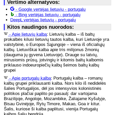
Vertimo alternatyvos:
- Google vertėjas lietuvių - portugalų
- Bing vertėjas lietuvių - portugalų
DeepL vertėjas lietuvių - portugalų
Kitos naudingos nuorodos:
- Apie lietuvių kalbą
: Lietuvių kalba – iš baltų
prokalbės kilusi lietuvių tautos kalba, kuri Lietuvoje yra
valstybinė, o Europos Sąjungoje – viena iš oficialiųjų
kalbų. Lietuviškai kalba apie tris milijonus žmonių
(dauguma jų gyvena Lietuvoje). Drauge su latvių,
mirusiomis prūsų, jotvingių ir kitomis baltų kalbomis
priklauso indoeuropiečių kalbų šeimos baltų kalbų
grupei
- Apie portugalų kalbą
: Portugalų kalba – romanų
kalbų grupei priklausanti kalba. Nors kilo iš nedidelės
šalies Portugalijos, dėl jos intensyvios kolonistinės
politikos plačiai paplito po pasaulį: dar vartojama
Brazilijoje, Angoloje, Mozambike, Žaliajame Kyšulyje,
Bisau Gvinėjoje, Rytų Timore, Makao, Goa ir kitur.
Šalis, kuriose ši kalba paplitusi, vienija Portugalų
kalbos šalių bendrija