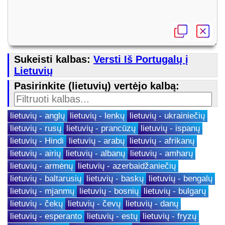
Sukeisti kalbas:
Versti Iš Portugalų į
Lietuvių
Pasirinkite (lietuvių) vertėjo kalbą:
lietuvių - anglų
lietuvių - lenkų
lietuvių - ukrainiečių
lietuvių - rusų
lietuvių - prancūzų
lietuvių - ispanų
lietuvių - Hindi
lietuvių - arabų
lietuvių - afrikanų
lietuvių - airių
lietuvių - albanų
lietuvių - amharų
lietuvių - armėnų
lietuvių - azerbaidžaniečių
lietuvių - baltarusių
lietuvių - baskų
lietuvių - bengalų
lietuvių - mjanmų
lietuvių - bosnių
lietuvių - bulgarų
lietuvių - čekų
lietuvių - čevų
lietuvių - danų
lietuvių - esperanto
lietuvių - estų
lietuvių - fryzų