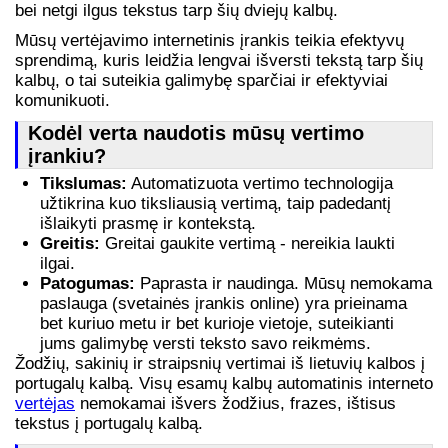
bei netgi ilgus tekstus tarp šių dviejų kalbų.
Mūsų vertėjavimo internetinis įrankis teikia efektyvų
sprendimą, kuris leidžia lengvai išversti tekstą tarp šių
kalbų, o tai suteikia galimybę sparčiai ir efektyviai
komunikuoti.
Kodėl verta naudotis mūsų vertimo
įrankiu?
Tikslumas:
Automatizuota vertimo technologija
užtikrina kuo tiksliausią vertimą, taip padedantį
išlaikyti prasmę ir kontekstą.
Greitis:
Greitai gaukite vertimą - nereikia laukti
ilgai.
Patogumas:
Paprasta ir naudinga. Mūsų nemokama
paslauga (svetainės įrankis online) yra prieinama
bet kuriuo metu ir bet kurioje vietoje, suteikianti
jums galimybę versti teksto savo reikmėms.
Žodžių, sakinių ir straipsnių vertimai iš lietuvių kalbos į
portugalų kalbą. Visų esamų kalbų automatinis interneto
vertėjas
nemokamai išvers žodžius, frazes, ištisus
tekstus į portugalų kalbą.