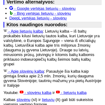
Vertimo alternatyvos:
- Google vertėjas lietuvių - slovėnų
- Bing vertėjas lietuvių - slovėnų
DeepL vertėjas lietuvių - slovėnų
Kitos naudingos nuorodos:
- Apie lietuvių kalbą
: Lietuvių kalba – iš baltų
prokalbės kilusi lietuvių tautos kalba, kuri Lietuvoje yra
valstybinė, o Europos Sąjungoje – viena iš oficialiųjų
kalbų. Lietuviškai kalba apie tris milijonus žmonių
(dauguma jų gyvena Lietuvoje). Drauge su latvių,
mirusiomis prūsų, jotvingių ir kitomis baltų kalbomis
priklauso indoeuropiečių kalbų šeimos baltų kalbų
grupei
- Apie slovėnų kalbą
: Pasaulyje šia kalba kaip
gimtąja šneka apie 2,5 mln. žmonių, kurių dauguma
gyvena Slovėnijoje; tautinių mažumų yra pietų Austrijoje
ir Italijoje
Youtube:
- slovėnų kalba
ir
- lietuvių kalba
Kalbas
slovėnų
(sl) ir
lietuvių
(lt) gali būti sukeistos
vietomis vertimo formoje.