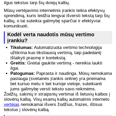
ilgus tekstus tarp šių dviejų kalbų.
Mūsų vertėjavimo internetinis įrankis teikia efektyvų
sprendimą, kuris leidžia lengvai išversti tekstą tarp šių
kalbų, o tai suteikia galimybę sparčiai ir efektyviai
komunikuoti.
Kodėl verta naudotis mūsų vertimo
įrankiu?
Tikslumas:
Automatizuota vertimo technologija
užtikrina kuo tiksliausią vertimą, taip padedantį
išlaikyti prasmę ir kontekstą.
Greitis:
Greitai gaukite vertimą - nereikia laukti
ilgai.
Patogumas:
Paprasta ir naudinga. Mūsų nemokama
paslauga (svetainės įrankis online) yra prieinama
bet kuriuo metu ir bet kurioje vietoje, suteikianti
jums galimybę versti teksto savo reikmėms.
Žodžių, sakinių ir straipsnių vertimai iš lietuvių kalbos į
slovėnų kalbą. Visų esamų kalbų automatinis interneto
vertėjas
nemokamai išvers žodžius, frazes, ištisus
tekstus į slovėnų kalbą.