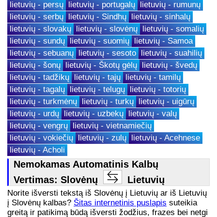
lietuvių - persų
lietuvių - portugalų
lietuvių - rumunų
lietuvių - serbų
lietuvių - Sindhų
lietuvių - sinhalų
lietuvių - slovakų
lietuvių - slovėnų
lietuvių - somalių
lietuvių - sundų
lietuvių - suomių
lietuvių - Samoa
lietuvių - sebuanų
lietuvių - sesoto
lietuvių - suahilių
lietuvių - šonų
lietuvių - Škotų gėlų
lietuvių - švedų
lietuvių - tadžikų
lietuvių - tajų
lietuvių - tamilų
lietuvių - tagalų
lietuvių - telugų
lietuvių - totorių
lietuvių - turkmėnų
lietuvių - turkų
lietuvių - uigūrų
lietuvių - urdų
lietuvių - uzbekų
lietuvių - valų
lietuvių - vengrų
lietuvių - vietnamiečių
lietuvių - vokiečių
lietuvių - zulų
lietuvių - Acehnese
lietuvių - Acholi
Nemokamas Automatinis Kalbų
Vertimas: Slovėnų
Lietuvių
Norite išversti tekstą iš Slovėnų į Lietuvių ar iš Lietuvių
į Slovėnų kalbas?
Šitas internetinis puslapis
suteikia
greitą ir patikimą būdą išversti žodžius, frazes bei netgi