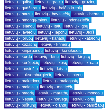
lietuvių - galisų
lietuvių - graikų
lietuvių - gruzinų
lietuvių - gudžaratų
lietuvių - haičio kreolų
lietuvių - hausų
lietuvių - havajiečių
lietuvių - hebrajų
lietuvių - hmongų-mienų
lietuvių - indoneziečių
lietuvių - islandų
lietuvių - italų
lietuvių - igbų
lietuvių - javiečių
lietuvių - japonų
lietuvių - Jidiš
lietuvių - jorubų
lietuvių - kanadų
lietuvių - katalonų
lietuvių - kazachų
lietuvių - khmerų
lietuvių - kinjaruandų
lietuvių - korsikiečių
lietuvių - kurdų
lietuvių - kinų
lietuvių - kirgizų
lietuvių - korėjiečių
lietuvių - kosų
lietuvių - kroatų
lietuvių - laosiečių
lietuvių - latvių
lietuvių - liuksemburgiečių
lietuvių - lotynų
lietuvių - makedonų
lietuvių - malagasių
lietuvių - malajalių
lietuvių - maltiečių
lietuvių - maorių
lietuvių - marathų
lietuvių - mongolų
lietuvių - Nepalų
lietuvių - norvegų
lietuvių - orijų
lietuvių - puštūnų
lietuvių - olandų
lietuvių - pandžabų