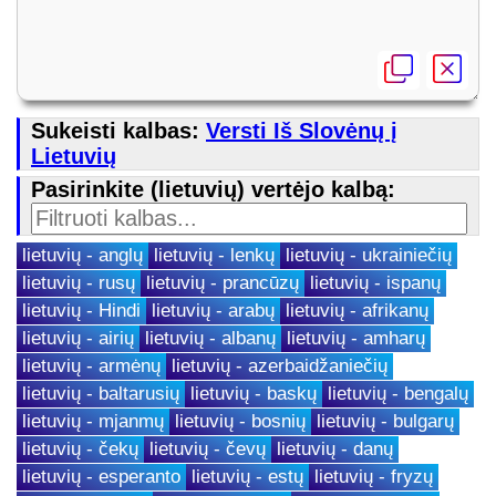
Sukeisti kalbas:
Versti Iš Slovėnų į
Lietuvių
Pasirinkite (lietuvių) vertėjo kalbą:
lietuvių - anglų
lietuvių - lenkų
lietuvių - ukrainiečių
lietuvių - rusų
lietuvių - prancūzų
lietuvių - ispanų
lietuvių - Hindi
lietuvių - arabų
lietuvių - afrikanų
lietuvių - airių
lietuvių - albanų
lietuvių - amharų
lietuvių - armėnų
lietuvių - azerbaidžaniečių
lietuvių - baltarusių
lietuvių - baskų
lietuvių - bengalų
lietuvių - mjanmų
lietuvių - bosnių
lietuvių - bulgarų
lietuvių - čekų
lietuvių - čevų
lietuvių - danų
lietuvių - esperanto
lietuvių - estų
lietuvių - fryzų