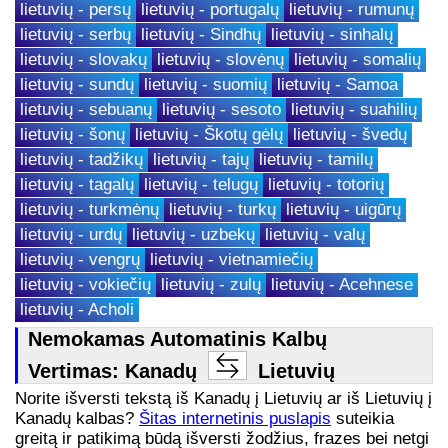
lietuvių - persų
lietuvių - portugalų
lietuvių - rumunų
lietuvių - serbų
lietuvių - Sindhų
lietuvių - sinhalų
lietuvių - slovakų
lietuvių - slovėnų
lietuvių - somalių
lietuvių - sundų
lietuvių - suomių
lietuvių - Samoa
lietuvių - sebuanų
lietuvių - sesoto
lietuvių - suahilių
lietuvių - šonų
lietuvių - Škotų gėlų
lietuvių - švedų
lietuvių - tadžikų
lietuvių - tajų
lietuvių - tamilų
lietuvių - tagalų
lietuvių - telugų
lietuvių - totorių
lietuvių - turkmėnų
lietuvių - turkų
lietuvių - uigūrų
lietuvių - urdų
lietuvių - uzbekų
lietuvių - valų
lietuvių - vengrų
lietuvių - vietnamiečių
lietuvių - vokiečių
lietuvių - zulų
lietuvių - Acehnese
lietuvių - Acholi
Nemokamas Automatinis Kalbų
Vertimas: Kanadų
Lietuvių
Norite išversti tekstą iš Kanadų į Lietuvių ar iš Lietuvių į
Kanadų kalbas?
Šitas internetinis puslapis
suteikia
greitą ir patikimą būdą išversti žodžius, frazes bei netgi