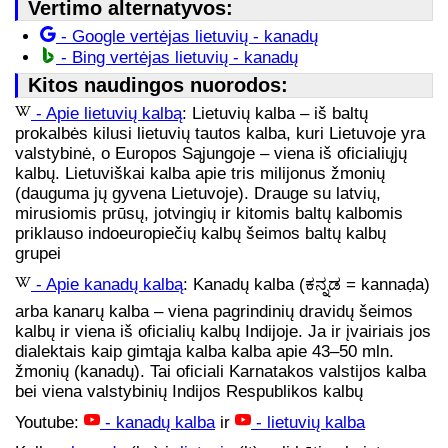
Vertimo alternatyvos:
- Google vertėjas lietuvių - kanadų
- Bing vertėjas lietuvių - kanadų
Kitos naudingos nuorodos:
- Apie lietuvių kalbą
: Lietuvių kalba – iš baltų
prokalbės kilusi lietuvių tautos kalba, kuri Lietuvoje yra
valstybinė, o Europos Sąjungoje – viena iš oficialiųjų
kalbų. Lietuviškai kalba apie tris milijonus žmonių
(dauguma jų gyvena Lietuvoje). Drauge su latvių,
mirusiomis prūsų, jotvingių ir kitomis baltų kalbomis
priklauso indoeuropiečių kalbų šeimos baltų kalbų
grupei
- Apie kanadų kalbą
: Kanadų kalba (ಕನ್ನಡ = kannaḍa)
arba kanarų kalba – viena pagrindinių dravidų šeimos
kalbų ir viena iš oficialių kalbų Indijoje. Ja ir įvairiais jos
dialektais kaip gimtąja kalba kalba apie 43–50 mln.
žmonių (kanadų). Tai oficiali Karnatakos valstijos kalba
bei viena valstybinių Indijos Respublikos kalbų
Youtube:
- kanadų kalba
ir
- lietuvių kalba