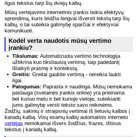
ilgus tekstus tarp šių dviejų kalbų.
Mūsų vertėjavimo internetinis įrankis teikia efektyvų
sprendimą, kuris leidžia lengvai išversti tekstą tarp šių
kalbų, o tai suteikia galimybę sparčiai ir efektyviai
komunikuoti.
Kodėl verta naudotis mūsų vertimo
įrankiu?
Tikslumas:
Automatizuota vertimo technologija
užtikrina kuo tiksliausią vertimą, taip padedantį
išlaikyti prasmę ir kontekstą.
Greitis:
Greitai gaukite vertimą - nereikia laukti
ilgai.
Patogumas:
Paprasta ir naudinga. Mūsų nemokama
paslauga (svetainės įrankis online) yra prieinama
bet kuriuo metu ir bet kurioje vietoje, suteikianti
jums galimybę versti teksto savo reikmėms.
Žodžių, sakinių ir straipsnių vertimai iš lietuvių kalbos į
kanadų kalbą. Visų esamų kalbų automatinis interneto
vertėjas
nemokamai išvers žodžius, frazes, ištisus
tekstus į kanadų kalbą.