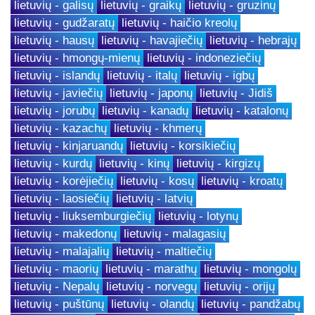
lietuvių - galisų
lietuvių - graikų
lietuvių - gruzinų
lietuvių - gudžaratų
lietuvių - haičio kreolų
lietuvių - hausų
lietuvių - havajiečių
lietuvių - hebrajų
lietuvių - hmongų-mienų
lietuvių - indoneziečių
lietuvių - islandų
lietuvių - italų
lietuvių - igbų
lietuvių - javiečių
lietuvių - japonų
lietuvių - Jidiš
lietuvių - jorubų
lietuvių - kanadų
lietuvių - katalonų
lietuvių - kazachų
lietuvių - khmerų
lietuvių - kinjaruandų
lietuvių - korsikiečių
lietuvių - kurdų
lietuvių - kinų
lietuvių - kirgizų
lietuvių - korėjiečių
lietuvių - kosų
lietuvių - kroatų
lietuvių - laosiečių
lietuvių - latvių
lietuvių - liuksemburgiečių
lietuvių - lotynų
lietuvių - makedonų
lietuvių - malagasių
lietuvių - malajalių
lietuvių - maltiečių
lietuvių - maorių
lietuvių - marathų
lietuvių - mongolų
lietuvių - Nepalų
lietuvių - norvegų
lietuvių - orijų
lietuvių - puštūnų
lietuvių - olandų
lietuvių - pandžabų