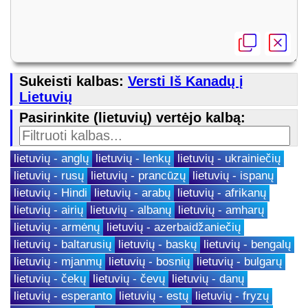
Sukeisti kalbas:
Versti Iš Kanadų į
Lietuvių
Pasirinkite (lietuvių) vertėjo kalbą:
lietuvių - anglų
lietuvių - lenkų
lietuvių - ukrainiečių
lietuvių - rusų
lietuvių - prancūzų
lietuvių - ispanų
lietuvių - Hindi
lietuvių - arabų
lietuvių - afrikanų
lietuvių - airių
lietuvių - albanų
lietuvių - amharų
lietuvių - armėnų
lietuvių - azerbaidžaniečių
lietuvių - baltarusių
lietuvių - baskų
lietuvių - bengalų
lietuvių - mjanmų
lietuvių - bosnių
lietuvių - bulgarų
lietuvių - čekų
lietuvių - čevų
lietuvių - danų
lietuvių - esperanto
lietuvių - estų
lietuvių - fryzų