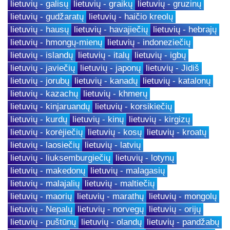
lietuvių - galisų
lietuvių - graikų
lietuvių - gruzinų
lietuvių - gudžaratų
lietuvių - haičio kreolų
lietuvių - hausų
lietuvių - havajiečių
lietuvių - hebrajų
lietuvių - hmongų-mienų
lietuvių - indoneziečių
lietuvių - islandų
lietuvių - italų
lietuvių - igbų
lietuvių - javiečių
lietuvių - japonų
lietuvių - Jidiš
lietuvių - jorubų
lietuvių - kanadų
lietuvių - katalonų
lietuvių - kazachų
lietuvių - khmerų
lietuvių - kinjaruandų
lietuvių - korsikiečių
lietuvių - kurdų
lietuvių - kinų
lietuvių - kirgizų
lietuvių - korėjiečių
lietuvių - kosų
lietuvių - kroatų
lietuvių - laosiečių
lietuvių - latvių
lietuvių - liuksemburgiečių
lietuvių - lotynų
lietuvių - makedonų
lietuvių - malagasių
lietuvių - malajalių
lietuvių - maltiečių
lietuvių - maorių
lietuvių - marathų
lietuvių - mongolų
lietuvių - Nepalų
lietuvių - norvegų
lietuvių - orijų
lietuvių - puštūnų
lietuvių - olandų
lietuvių - pandžabų