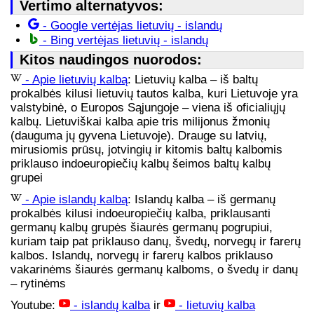
Vertimo alternatyvos:
- Google vertėjas lietuvių - islandų
- Bing vertėjas lietuvių - islandų
Kitos naudingos nuorodos:
- Apie lietuvių kalbą
: Lietuvių kalba – iš baltų
prokalbės kilusi lietuvių tautos kalba, kuri Lietuvoje yra
valstybinė, o Europos Sąjungoje – viena iš oficialiųjų
kalbų. Lietuviškai kalba apie tris milijonus žmonių
(dauguma jų gyvena Lietuvoje). Drauge su latvių,
mirusiomis prūsų, jotvingių ir kitomis baltų kalbomis
priklauso indoeuropiečių kalbų šeimos baltų kalbų
grupei
- Apie islandų kalbą
: Islandų kalba – iš germanų
prokalbės kilusi indoeuropiečių kalba, priklausanti
germanų kalbų grupės šiaurės germanų pogrupiui,
kuriam taip pat priklauso danų, švedų, norvegų ir farerų
kalbos. Islandų, norvegų ir farerų kalbos priklauso
vakarinėms šiaurės germanų kalboms, o švedų ir danų
– rytinėms
Youtube:
- islandų kalba
ir
- lietuvių kalba