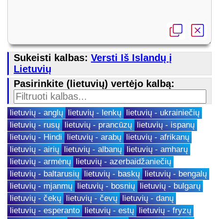
Sukeisti kalbas:
Versti Iš Islandų į
Lietuvių
Pasirinkite (lietuvių) vertėjo kalbą:
lietuvių - anglų
lietuvių - lenkų
lietuvių - ukrainiečių
lietuvių - rusų
lietuvių - prancūzų
lietuvių - ispanų
lietuvių - Hindi
lietuvių - arabų
lietuvių - afrikanų
lietuvių - airių
lietuvių - albanų
lietuvių - amharų
lietuvių - armėnų
lietuvių - azerbaidžaniečių
lietuvių - baltarusių
lietuvių - baskų
lietuvių - bengalų
lietuvių - mjanmų
lietuvių - bosnių
lietuvių - bulgarų
lietuvių - čekų
lietuvių - čevų
lietuvių - danų
lietuvių - esperanto
lietuvių - estų
lietuvių - fryzų