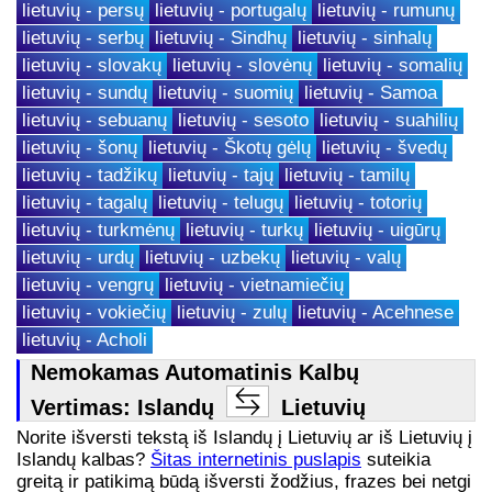
lietuvių - persų
lietuvių - portugalų
lietuvių - rumunų
lietuvių - serbų
lietuvių - Sindhų
lietuvių - sinhalų
lietuvių - slovakų
lietuvių - slovėnų
lietuvių - somalių
lietuvių - sundų
lietuvių - suomių
lietuvių - Samoa
lietuvių - sebuanų
lietuvių - sesoto
lietuvių - suahilių
lietuvių - šonų
lietuvių - Škotų gėlų
lietuvių - švedų
lietuvių - tadžikų
lietuvių - tajų
lietuvių - tamilų
lietuvių - tagalų
lietuvių - telugų
lietuvių - totorių
lietuvių - turkmėnų
lietuvių - turkų
lietuvių - uigūrų
lietuvių - urdų
lietuvių - uzbekų
lietuvių - valų
lietuvių - vengrų
lietuvių - vietnamiečių
lietuvių - vokiečių
lietuvių - zulų
lietuvių - Acehnese
lietuvių - Acholi
Nemokamas Automatinis Kalbų
Vertimas: Islandų
Lietuvių
Norite išversti tekstą iš Islandų į Lietuvių ar iš Lietuvių į
Islandų kalbas?
Šitas internetinis puslapis
suteikia
greitą ir patikimą būdą išversti žodžius, frazes bei netgi