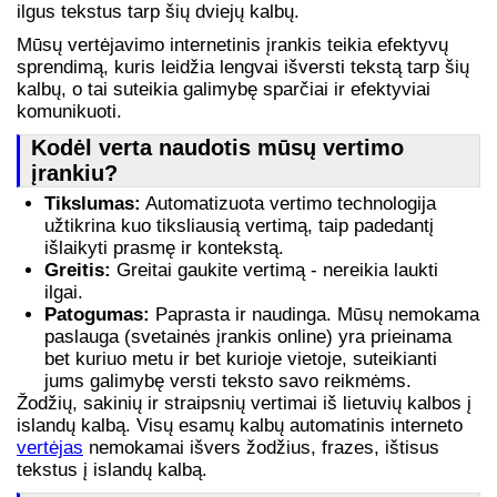
ilgus tekstus tarp šių dviejų kalbų.
Mūsų vertėjavimo internetinis įrankis teikia efektyvų
sprendimą, kuris leidžia lengvai išversti tekstą tarp šių
kalbų, o tai suteikia galimybę sparčiai ir efektyviai
komunikuoti.
Kodėl verta naudotis mūsų vertimo
įrankiu?
Tikslumas:
Automatizuota vertimo technologija
užtikrina kuo tiksliausią vertimą, taip padedantį
išlaikyti prasmę ir kontekstą.
Greitis:
Greitai gaukite vertimą - nereikia laukti
ilgai.
Patogumas:
Paprasta ir naudinga. Mūsų nemokama
paslauga (svetainės įrankis online) yra prieinama
bet kuriuo metu ir bet kurioje vietoje, suteikianti
jums galimybę versti teksto savo reikmėms.
Žodžių, sakinių ir straipsnių vertimai iš lietuvių kalbos į
islandų kalbą. Visų esamų kalbų automatinis interneto
vertėjas
nemokamai išvers žodžius, frazes, ištisus
tekstus į islandų kalbą.