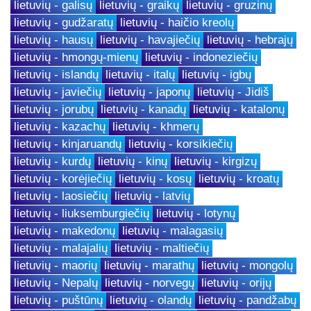
lietuvių - galisų
lietuvių - graikų
lietuvių - gruzinų
lietuvių - gudžaratų
lietuvių - haičio kreolų
lietuvių - hausų
lietuvių - havajiečių
lietuvių - hebrajų
lietuvių - hmongų-mienų
lietuvių - indoneziečių
lietuvių - islandų
lietuvių - italų
lietuvių - igbų
lietuvių - javiečių
lietuvių - japonų
lietuvių - Jidiš
lietuvių - jorubų
lietuvių - kanadų
lietuvių - katalonų
lietuvių - kazachų
lietuvių - khmerų
lietuvių - kinjaruandų
lietuvių - korsikiečių
lietuvių - kurdų
lietuvių - kinų
lietuvių - kirgizų
lietuvių - korėjiečių
lietuvių - kosų
lietuvių - kroatų
lietuvių - laosiečių
lietuvių - latvių
lietuvių - liuksemburgiečių
lietuvių - lotynų
lietuvių - makedonų
lietuvių - malagasių
lietuvių - malajalių
lietuvių - maltiečių
lietuvių - maorių
lietuvių - marathų
lietuvių - mongolų
lietuvių - Nepalų
lietuvių - norvegų
lietuvių - orijų
lietuvių - puštūnų
lietuvių - olandų
lietuvių - pandžabų