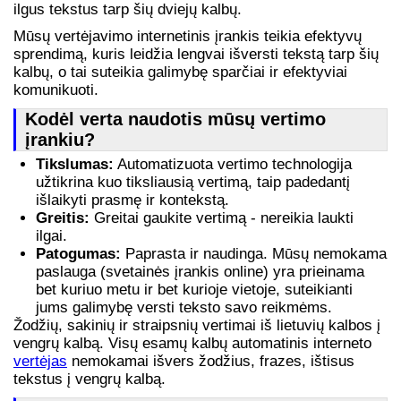
ilgus tekstus tarp šių dviejų kalbų.
Mūsų vertėjavimo internetinis įrankis teikia efektyvų
sprendimą, kuris leidžia lengvai išversti tekstą tarp šių
kalbų, o tai suteikia galimybę sparčiai ir efektyviai
komunikuoti.
Kodėl verta naudotis mūsų vertimo
įrankiu?
Tikslumas:
Automatizuota vertimo technologija
užtikrina kuo tiksliausią vertimą, taip padedantį
išlaikyti prasmę ir kontekstą.
Greitis:
Greitai gaukite vertimą - nereikia laukti
ilgai.
Patogumas:
Paprasta ir naudinga. Mūsų nemokama
paslauga (svetainės įrankis online) yra prieinama
bet kuriuo metu ir bet kurioje vietoje, suteikianti
jums galimybę versti teksto savo reikmėms.
Žodžių, sakinių ir straipsnių vertimai iš lietuvių kalbos į
vengrų kalbą. Visų esamų kalbų automatinis interneto
vertėjas
nemokamai išvers žodžius, frazes, ištisus
tekstus į vengrų kalbą.