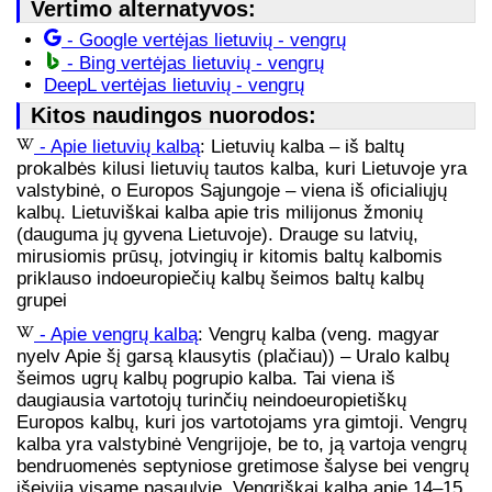
Vertimo alternatyvos:
- Google vertėjas lietuvių - vengrų
- Bing vertėjas lietuvių - vengrų
DeepL vertėjas lietuvių - vengrų
Kitos naudingos nuorodos:
- Apie lietuvių kalbą
: Lietuvių kalba – iš baltų
prokalbės kilusi lietuvių tautos kalba, kuri Lietuvoje yra
valstybinė, o Europos Sąjungoje – viena iš oficialiųjų
kalbų. Lietuviškai kalba apie tris milijonus žmonių
(dauguma jų gyvena Lietuvoje). Drauge su latvių,
mirusiomis prūsų, jotvingių ir kitomis baltų kalbomis
priklauso indoeuropiečių kalbų šeimos baltų kalbų
grupei
- Apie vengrų kalbą
: Vengrų kalba (veng. magyar
nyelv Apie šį garsą klausytis (plačiau)) – Uralo kalbų
šeimos ugrų kalbų pogrupio kalba. Tai viena iš
daugiausia vartotojų turinčių neindoeuropietiškų
Europos kalbų, kuri jos vartotojams yra gimtoji. Vengrų
kalba yra valstybinė Vengrijoje, be to, ją vartoja vengrų
bendruomenės septyniose gretimose šalyse bei vengrų
išeivija visame pasaulyje. Vengriškai kalba apie 14–15