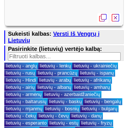
Sukeisti kalbas:
Versti Iš Vengrų į
Lietuvių
Pasirinkite (lietuvių) vertėjo kalbą:
lietuvių - anglų
lietuvių - lenkų
lietuvių - ukrainiečių
lietuvių - rusų
lietuvių - prancūzų
lietuvių - ispanų
lietuvių - Hindi
lietuvių - arabų
lietuvių - afrikanų
lietuvių - airių
lietuvių - albanų
lietuvių - amharų
lietuvių - armėnų
lietuvių - azerbaidžaniečių
lietuvių - baltarusių
lietuvių - baskų
lietuvių - bengalų
lietuvių - mjanmų
lietuvių - bosnių
lietuvių - bulgarų
lietuvių - čekų
lietuvių - čevų
lietuvių - danų
lietuvių - esperanto
lietuvių - estų
lietuvių - fryzų