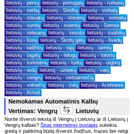
lietuvių - persų
lietuvių - portugalų
lietuvių - rumunų
lietuvių - serbų
lietuvių - Sindhų
lietuvių - sinhalų
lietuvių - slovakų
lietuvių - slovėnų
lietuvių - somalių
lietuvių - sundų
lietuvių - suomių
lietuvių - Samoa
lietuvių - sebuanų
lietuvių - sesoto
lietuvių - suahilių
lietuvių - šonų
lietuvių - Škotų gėlų
lietuvių - švedų
lietuvių - tadžikų
lietuvių - tajų
lietuvių - tamilų
lietuvių - tagalų
lietuvių - telugų
lietuvių - totorių
lietuvių - turkmėnų
lietuvių - turkų
lietuvių - uigūrų
lietuvių - urdų
lietuvių - uzbekų
lietuvių - valų
lietuvių - vengrų
lietuvių - vietnamiečių
lietuvių - vokiečių
lietuvių - zulų
lietuvių - Acehnese
lietuvių - Acholi
Nemokamas Automatinis Kalbų
Vertimas: Vengrų
Lietuvių
Norite išversti tekstą iš Vengrų į Lietuvių ar iš Lietuvių į
Vengrų kalbas?
Šitas internetinis puslapis
suteikia
greitą ir patikimą būdą išversti žodžius, frazes bei netgi