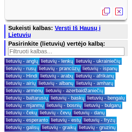
Sukeisti kalbas:
Versti Iš Hausų į
Lietuvių
Pasirinkite (lietuvių) vertėjo kalbą:
lietuvių - anglų
lietuvių - lenkų
lietuvių - ukrainiečių
lietuvių - rusų
lietuvių - prancūzų
lietuvių - ispanų
lietuvių - Hindi
lietuvių - arabų
lietuvių - afrikanų
lietuvių - airių
lietuvių - albanų
lietuvių - amharų
lietuvių - armėnų
lietuvių - azerbaidžaniečių
lietuvių - baltarusių
lietuvių - baskų
lietuvių - bengalų
lietuvių - mjanmų
lietuvių - bosnių
lietuvių - bulgarų
lietuvių - čekų
lietuvių - čevų
lietuvių - danų
lietuvių - esperanto
lietuvių - estų
lietuvių - fryzų
lietuvių - galisų
lietuvių - graikų
lietuvių - gruzinų