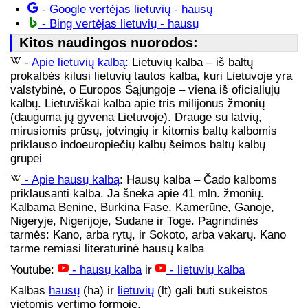
- Google vertėjas lietuvių - hausų
- Bing vertėjas lietuvių - hausų
Kitos naudingos nuorodos:
- Apie lietuvių kalbą
: Lietuvių kalba – iš baltų
prokalbės kilusi lietuvių tautos kalba, kuri Lietuvoje yra
valstybinė, o Europos Sąjungoje – viena iš oficialiųjų
kalbų. Lietuviškai kalba apie tris milijonus žmonių
(dauguma jų gyvena Lietuvoje). Drauge su latvių,
mirusiomis prūsų, jotvingių ir kitomis baltų kalbomis
priklauso indoeuropiečių kalbų šeimos baltų kalbų
grupei
- Apie hausų kalbą
: Hausų kalba – Čado kalboms
priklausanti kalba. Ja šneka apie 41 mln. žmonių.
Kalbama Benine, Burkina Fase, Kamerūne, Ganoje,
Nigeryje, Nigerijoje, Sudane ir Toge. Pagrindinės
tarmės: Kano, arba rytų, ir Sokoto, arba vakarų. Kano
tarme remiasi literatūrinė hausų kalba
Youtube:
- hausų kalba
ir
- lietuvių kalba
Kalbas
hausų
(ha) ir
lietuvių
(lt) gali būti sukeistos
vietomis vertimo formoje.