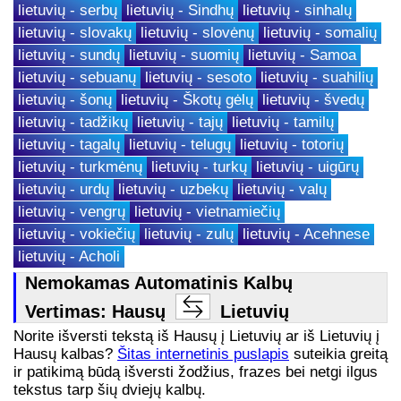
lietuvių - serbų
lietuvių - Sindhų
lietuvių - sinhalų
lietuvių - slovakų
lietuvių - slovėnų
lietuvių - somalių
lietuvių - sundų
lietuvių - suomių
lietuvių - Samoa
lietuvių - sebuanų
lietuvių - sesoto
lietuvių - suahilių
lietuvių - šonų
lietuvių - Škotų gėlų
lietuvių - švedų
lietuvių - tadžikų
lietuvių - tajų
lietuvių - tamilų
lietuvių - tagalų
lietuvių - telugų
lietuvių - totorių
lietuvių - turkmėnų
lietuvių - turkų
lietuvių - uigūrų
lietuvių - urdų
lietuvių - uzbekų
lietuvių - valų
lietuvių - vengrų
lietuvių - vietnamiečių
lietuvių - vokiečių
lietuvių - zulų
lietuvių - Acehnese
lietuvių - Acholi
Nemokamas Automatinis Kalbų
Vertimas: Hausų
Lietuvių
Norite išversti tekstą iš Hausų į Lietuvių ar iš Lietuvių į
Hausų kalbas?
Šitas internetinis puslapis
suteikia greitą
ir patikimą būdą išversti žodžius, frazes bei netgi ilgus
tekstus tarp šių dviejų kalbų.