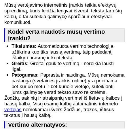
Mūsų vertėjavimo internetinis įrankis teikia efektyvų
sprendimą, kuris leidžia lengvai išversti tekstą tarp šių
kalbų, o tai suteikia galimybę sparčiai ir efektyviai
komunikuoti.
Kodėl verta naudotis mūsų vertimo
įrankiu?
Tikslumas:
Automatizuota vertimo technologija
užtikrina kuo tiksliausią vertimą, taip padedantį
išlaikyti prasmę ir kontekstą.
Greitis:
Greitai gaukite vertimą - nereikia laukti
ilgai.
Patogumas:
Paprasta ir naudinga. Mūsų nemokama
paslauga (svetainės įrankis online) yra prieinama
bet kuriuo metu ir bet kurioje vietoje, suteikianti
jums galimybę versti teksto savo reikmėms.
Žodžių, sakinių ir straipsnių vertimai iš lietuvių kalbos į
hausų kalbą. Visų esamų kalbų automatinis interneto
vertėjas
nemokamai išvers žodžius, frazes, ištisus
tekstus į hausų kalbą.
Vertimo alternatyvos: