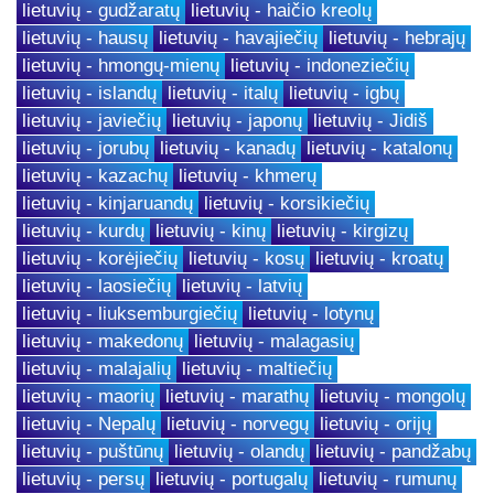
lietuvių - gudžaratų
lietuvių - haičio kreolų
lietuvių - hausų
lietuvių - havajiečių
lietuvių - hebrajų
lietuvių - hmongų-mienų
lietuvių - indoneziečių
lietuvių - islandų
lietuvių - italų
lietuvių - igbų
lietuvių - javiečių
lietuvių - japonų
lietuvių - Jidiš
lietuvių - jorubų
lietuvių - kanadų
lietuvių - katalonų
lietuvių - kazachų
lietuvių - khmerų
lietuvių - kinjaruandų
lietuvių - korsikiečių
lietuvių - kurdų
lietuvių - kinų
lietuvių - kirgizų
lietuvių - korėjiečių
lietuvių - kosų
lietuvių - kroatų
lietuvių - laosiečių
lietuvių - latvių
lietuvių - liuksemburgiečių
lietuvių - lotynų
lietuvių - makedonų
lietuvių - malagasių
lietuvių - malajalių
lietuvių - maltiečių
lietuvių - maorių
lietuvių - marathų
lietuvių - mongolų
lietuvių - Nepalų
lietuvių - norvegų
lietuvių - orijų
lietuvių - puštūnų
lietuvių - olandų
lietuvių - pandžabų
lietuvių - persų
lietuvių - portugalų
lietuvių - rumunų