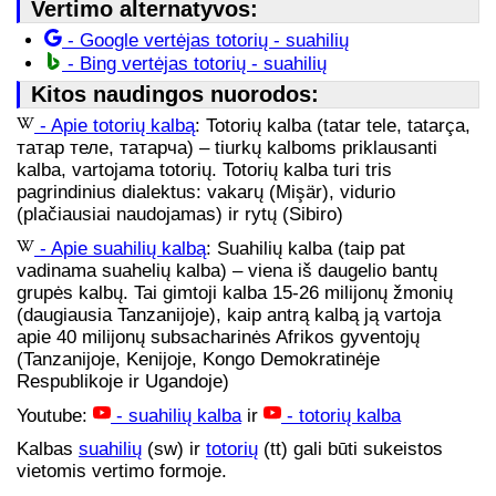
Vertimo alternatyvos:
- Google vertėjas totorių - suahilių
- Bing vertėjas totorių - suahilių
Kitos naudingos nuorodos:
- Apie totorių kalbą
: Totorių kalba (tatar tele, tatarça,
татар теле, татарча) – tiurkų kalboms priklausanti
kalba, vartojama totorių. Totorių kalba turi tris
pagrindinius dialektus: vakarų (Mişär), vidurio
(plačiausiai naudojamas) ir rytų (Sibiro)
- Apie suahilių kalbą
: Suahilių kalba (taip pat
vadinama suahelių kalba) – viena iš daugelio bantų
grupės kalbų. Tai gimtoji kalba 15-26 milijonų žmonių
(daugiausia Tanzanijoje), kaip antrą kalbą ją vartoja
apie 40 milijonų subsacharinės Afrikos gyventojų
(Tanzanijoje, Kenijoje, Kongo Demokratinėje
Respublikoje ir Ugandoje)
Youtube:
- suahilių kalba
ir
- totorių kalba
Kalbas
suahilių
(sw) ir
totorių
(tt) gali būti sukeistos
vietomis vertimo formoje.