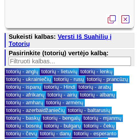
Sukeisti kalbas:
Versti Iš Suahilių į
Totorių
Pasirinkite (totorių) vertėjo kalbą:
totorių - anglų
totorių - lietuvių
totorių - lenkų
totorių - ukrainiečių
totorių - rusų
totorių - prancūzų
totorių - ispanų
totorių - Hindi
totorių - arabų
totorių - afrikanų
totorių - airių
totorių - albanų
totorių - amharų
totorių - armėnų
totorių - azerbaidžaniečių
totorių - baltarusių
totorių - baskų
totorių - bengalų
totorių - mjanmų
totorių - bosnių
totorių - bulgarų
totorių - čekų
totorių - čevų
totorių - danų
totorių - esperanto