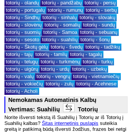
totorių - olandų
totorių - pandžabų
totorių - persų
totorių - portugalų
totorių - rumunų
totorių - serbų
totorių - Sindhų
totorių - sinhalų
totorių - slovakų
totorių - slovėnų
totorių - somalių
totorių - sundų
totorių - suomių
totorių - Samoa
totorių - sebuanų
totorių - sesoto
totorių - suahilių
totorių - šonų
totorių - Škotų gėlų
totorių - švedų
totorių - tadžikų
totorių - tajų
totorių - tamilų
totorių - tagalų
totorių - telugų
totorių - turkmėnų
totorių - turkų
totorių - uigūrų
totorių - urdų
totorių - uzbekų
totorių - valų
totorių - vengrų
totorių - vietnamiečių
totorių - vokiečių
totorių - zulų
totorių - Acehnese
totorių - Acholi
Nemokamas Automatinis Kalbų
Vertimas: Suahilių
Totorių
Norite išversti tekstą iš Suahilių į Totorių ar iš Totorių į
Suahilių kalbas?
Šitas internetinis puslapis
suteikia
greitą ir patikimą būdą išversti žodžius, frazes bei netgi