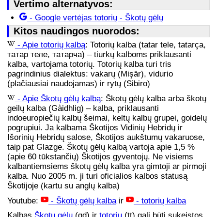
Vertimo alternatyvos:
- Google vertėjas totorių - Škotų gėlų
Kitos naudingos nuorodos:
- Apie totorių kalbą
: Totorių kalba (tatar tele, tatarça,
татар теле, татарча) – tiurkų kalboms priklausanti
kalba, vartojama totorių. Totorių kalba turi tris
pagrindinius dialektus: vakarų (Mişär), vidurio
(plačiausiai naudojamas) ir rytų (Sibiro)
- Apie Škotų gėlų kalbą
: Škotų gėlų kalba arba škotų
geilų kalba (Gàidhlig) – kalba, priklausanti
indoeuropiečių kalbų šeimai, keltų kalbų grupei, goidelų
pogrupiui. Ja kalbama Škotijos Vidinių Hebridų ir
Išorinių Hebridų salose, Škotijos aukštumų vakaruose,
taip pat Glazge. Škotų gėlų kalbą vartoja apie 1,5 %
(apie 60 tūkstančių) Škotijos gyventojų. Ne visiems
kalbantiemsiems škotų gėlų kalba yra gimtoji ar pirmoji
kalba. Nuo 2005 m. ji turi oficialios kalbos statusą
Škotijoje (kartu su anglų kalba)
Youtube:
- Škotų gėlų kalba
ir
- totorių kalba
Kalbas
Škotų gėlų
(gd) ir
totorių
(tt) gali būti sukeistos