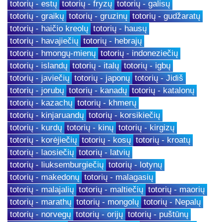
totorių - estų
totorių - fryzų
totorių - galisų
totorių - graikų
totorių - gruzinų
totorių - gudžaratų
totorių - haičio kreolų
totorių - hausų
totorių - havajiečių
totorių - hebrajų
totorių - hmongų-mienų
totorių - indoneziečių
totorių - islandų
totorių - italų
totorių - igbų
totorių - javiečių
totorių - japonų
totorių - Jidiš
totorių - jorubų
totorių - kanadų
totorių - katalonų
totorių - kazachų
totorių - khmerų
totorių - kinjaruandų
totorių - korsikiečių
totorių - kurdų
totorių - kinų
totorių - kirgizų
totorių - korėjiečių
totorių - kosų
totorių - kroatų
totorių - laosiečių
totorių - latvių
totorių - liuksemburgiečių
totorių - lotynų
totorių - makedonų
totorių - malagasių
totorių - malajalių
totorių - maltiečių
totorių - maorių
totorių - marathų
totorių - mongolų
totorių - Nepalų
totorių - norvegų
totorių - orijų
totorių - puštūnų