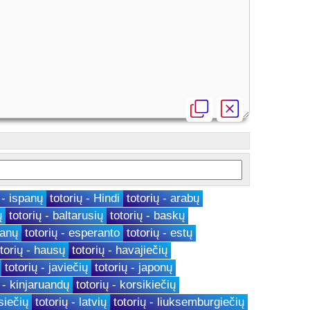
 - ispanų
totorių - Hindi
totorių - arabų
ų
totorių - baltarusių
totorių - baskų
danų
totorių - esperanto
totorių - estų
otorių - hausų
totorių - havajiečių
totorių - javiečių
totorių - japonų
ų - kinjaruandų
totorių - korsikiečių
osiečių
totorių - latvių
totorių - liuksemburgiečių