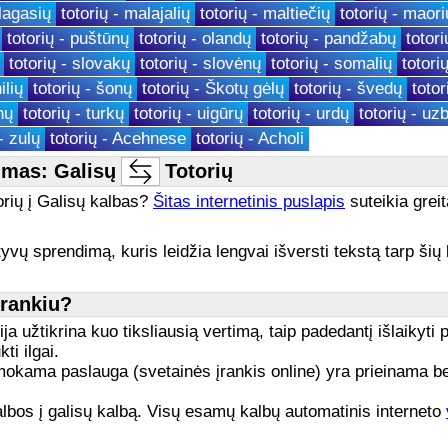
lagasių
totorių - malajalių
totorių - maltiečių
totorių - maori
totorių - puštūnų
totorių - olandų
totorių - pandžabų
totori
totorių - slovakų
totorių - slovėnų
totorių - somalių
totori
ilių
totorių - šonų
totorių - Škotų gėlų
totorių - švedų
totor
nų
totorių - turkų
totorių - uigūrų
totorių - urdų
totorių - uz
- zulų
totorių - Acehnese
totorių - Acholi
mas: Galisų
Totorių
torių į Galisų kalbas?
Šitas internetinis puslapis
suteikia greit
yvų sprendimą, kuris leidžia lengvai išversti tekstą tarp šių 
įrankiu?
a užtikrina kuo tiksliausią vertimą, taip padedantį išlaikyti 
ti ilgai.
ama paslauga (svetainės įrankis online) yra prieinama bet k
 kalbos į galisų kalbą. Visų esamų kalbų automatinis interneto