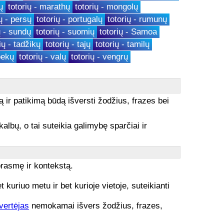
ų
totorių - marathų
totorių - mongolų
ų - persų
totorių - portugalų
totorių - rumunų
ų - sundų
totorių - suomių
totorių - Samoa
ių - tadžikų
totorių - tajų
totorių - tamilų
bekų
totorių - valų
totorių - vengrų
ą ir patikimą būdą išversti žodžius, frazes bei
kalbų, o tai suteikia galimybę sparčiai ir
prasmę ir kontekstą.
uriuo metu ir bet kurioje vietoje, suteikianti
vertėjas
nemokamai išvers žodžius, frazes,