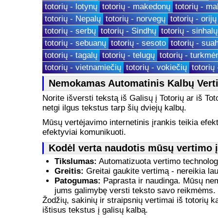
totorių - lotynų
totorių - makedonų
totorių - ma
totorių - Nepalų
totorių - norvegų
totorių - orijų
totorių - serbų
totorių - Sindhų
totorių - sinhalų
totorių - sebuanų
totorių - sesoto
totorių - suah
totorių - tagalų
totorių - telugų
totorių - turkmė
totorių - vietnamiečių
totorių - vokiečių
totorių 
Nemokamas Automatinis Kalbų Verti
Norite išversti tekstą iš Galisų į Totorių ar iš To
netgi ilgus tekstus tarp šių dviejų kalbų.
Mūsų vertėjavimo internetinis įrankis teikia efekt
efektyviai komunikuoti.
Kodėl verta naudotis mūsų vertimo 
Tikslumas:
Automatizuota vertimo technologij
Greitis:
Greitai gaukite vertimą - nereikia lauk
Patogumas:
Paprasta ir naudinga. Mūsų nemok
jums galimybę versti teksto savo reikmėms.
Žodžių, sakinių ir straipsnių vertimai iš totorių
ištisus tekstus į galisų kalbą.