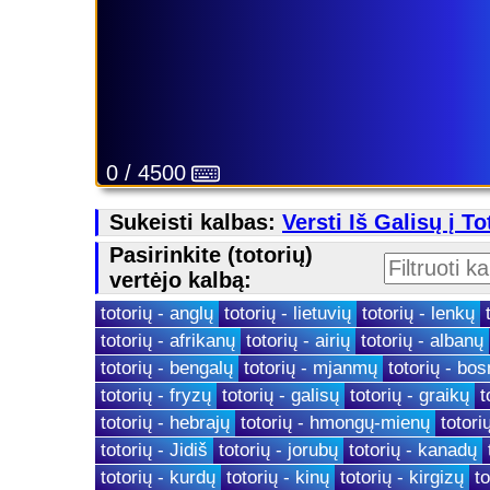
0 / 4500
Sukeisti kalbas:
Versti Iš Galisų į To
Pasirinkite (totorių)
vertėjo kalbą:
totorių - anglų
totorių - lietuvių
totorių - lenkų
totorių - afrikanų
totorių - airių
totorių - albanų
totorių - bengalų
totorių - mjanmų
totorių - bos
totorių - fryzų
totorių - galisų
totorių - graikų
t
totorių - hebrajų
totorių - hmongų-mienų
totori
totorių - Jidiš
totorių - jorubų
totorių - kanadų
totorių - kurdų
totorių - kinų
totorių - kirgizų
to