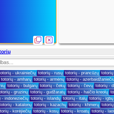
torių
totorių - ukrainiečių
totorių - rusų
totorių - prancūzų
totorių
totorių - amharų
totorių - armėnų
totorių - azerbaidžanieči
nių
totorių - bulgarų
totorių - čekų
totorių - čevų
totorių - 
otorių - gruzinų
totorių - gudžaratų
totorių - haičio kreolų
t
ų - indoneziečių
totorių - islandų
totorių - italų
totorių - igbų
totorių - katalonų
totorių - kazachų
totorių - khmerų
totori
torių - korėjiečių
totorių - kosų
totorių - kroatų
totorių - la