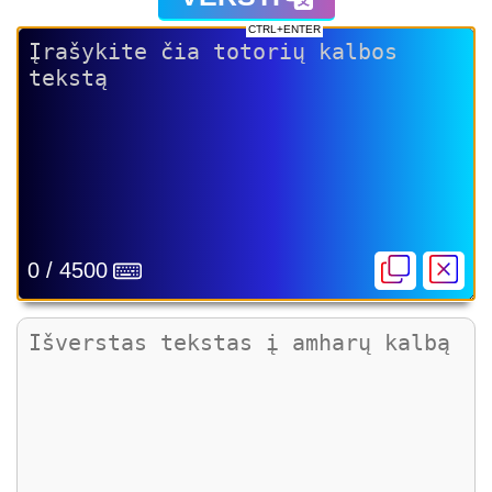
CTRL+ENTER
0 / 4500