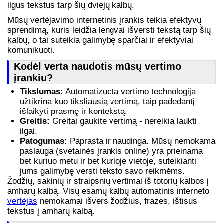
ilgus tekstus tarp šių dviejų kalbų.
Mūsų vertėjavimo internetinis įrankis teikia efektyvų
sprendimą, kuris leidžia lengvai išversti tekstą tarp šių
kalbų, o tai suteikia galimybę sparčiai ir efektyviai
komunikuoti.
Kodėl verta naudotis mūsų vertimo
įrankiu?
Tikslumas:
Automatizuota vertimo technologija
užtikrina kuo tiksliausią vertimą, taip padedantį
išlaikyti prasmę ir kontekstą.
Greitis:
Greitai gaukite vertimą - nereikia laukti
ilgai.
Patogumas:
Paprasta ir naudinga. Mūsų nemokama
paslauga (svetainės įrankis online) yra prieinama
bet kuriuo metu ir bet kurioje vietoje, suteikianti
jums galimybę versti teksto savo reikmėms.
Žodžių, sakinių ir straipsnių vertimai iš totorių kalbos į
amharų kalbą. Visų esamų kalbų automatinis interneto
vertėjas
nemokamai išvers žodžius, frazes, ištisus
tekstus į amharų kalbą.