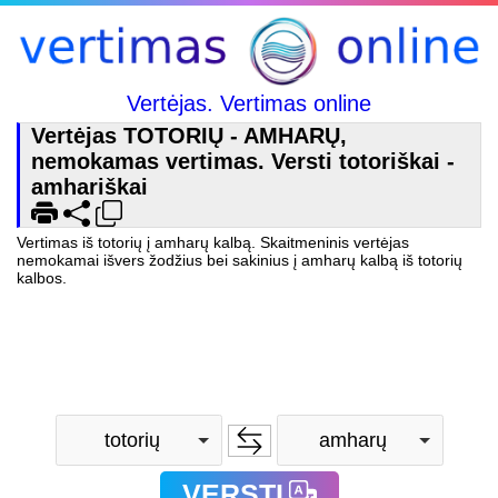
Vertėjas. Vertimas online
Vertėjas TOTORIŲ - AMHARŲ,
nemokamas vertimas. Versti totoriškai -
amhariškai
Vertimas iš totorių į amharų kalbą. Skaitmeninis vertėjas
nemokamai išvers žodžius bei sakinius į amharų kalbą iš totorių
kalbos.
totorių
amharų
VERSTI