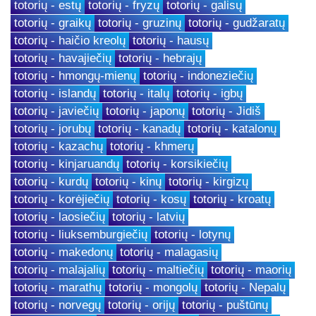
totorių - estų
totorių - fryzų
totorių - galisų
totorių - graikų
totorių - gruzinų
totorių - gudžaratų
totorių - haičio kreolų
totorių - hausų
totorių - havajiečių
totorių - hebrajų
totorių - hmongų-mienų
totorių - indoneziečių
totorių - islandų
totorių - italų
totorių - igbų
totorių - javiečių
totorių - japonų
totorių - Jidiš
totorių - jorubų
totorių - kanadų
totorių - katalonų
totorių - kazachų
totorių - khmerų
totorių - kinjaruandų
totorių - korsikiečių
totorių - kurdų
totorių - kinų
totorių - kirgizų
totorių - korėjiečių
totorių - kosų
totorių - kroatų
totorių - laosiečių
totorių - latvių
totorių - liuksemburgiečių
totorių - lotynų
totorių - makedonų
totorių - malagasių
totorių - malajalių
totorių - maltiečių
totorių - maorių
totorių - marathų
totorių - mongolų
totorių - Nepalų
totorių - norvegų
totorių - orijų
totorių - puštūnų