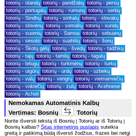
totorių - olandų
totorių - pandžabų
totorių - persų
totorių - portugalų
totorių - rumunų
totorių - serbų
totorių - Sindhų
totorių - sinhalų
totorių - slovakų
totorių - slovėnų
totorių - somalių
totorių - sundų
totorių - suomių
totorių - Samoa
totorių - sebuanų
totorių - sesoto
totorių - suahilių
totorių - šonų
totorių - Škotų gėlų
totorių - švedų
totorių - tadžikų
totorių - tajų
totorių - tamilų
totorių - tagalų
totorių - telugų
totorių - turkmėnų
totorių - turkų
totorių - uigūrų
totorių - urdų
totorių - uzbekų
totorių - valų
totorių - vengrų
totorių - vietnamiečių
totorių - vokiečių
totorių - zulų
totorių - Acehnese
totorių - Acholi
Nemokamas Automatinis Kalbų
Vertimas: Bosnių
Totorių
Norite išversti tekstą iš Bosnių į Totorių ar iš Totorių į
Bosnių kalbas?
Šitas internetinis puslapis
suteikia
greitą ir patikimą būdą išversti žodžius, frazes bei netgi