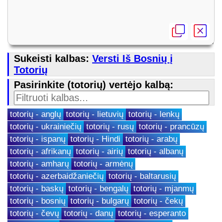
Sukeisti kalbas:
Versti Iš Bosnių į
Totorių
Pasirinkite (totorių) vertėjo kalbą:
totorių - anglų
totorių - lietuvių
totorių - lenkų
totorių - ukrainiečių
totorių - rusų
totorių - prancūzų
totorių - ispanų
totorių - Hindi
totorių - arabų
totorių - afrikanų
totorių - airių
totorių - albanų
totorių - amharų
totorių - armėnų
totorių - azerbaidžaniečių
totorių - baltarusių
totorių - baskų
totorių - bengalų
totorių - mjanmų
totorių - bosnių
totorių - bulgarų
totorių - čekų
totorių - čevų
totorių - danų
totorių - esperanto