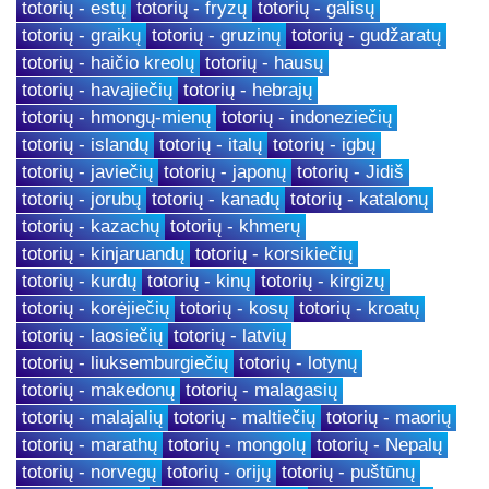
totorių - estų
totorių - fryzų
totorių - galisų
totorių - graikų
totorių - gruzinų
totorių - gudžaratų
totorių - haičio kreolų
totorių - hausų
totorių - havajiečių
totorių - hebrajų
totorių - hmongų-mienų
totorių - indoneziečių
totorių - islandų
totorių - italų
totorių - igbų
totorių - javiečių
totorių - japonų
totorių - Jidiš
totorių - jorubų
totorių - kanadų
totorių - katalonų
totorių - kazachų
totorių - khmerų
totorių - kinjaruandų
totorių - korsikiečių
totorių - kurdų
totorių - kinų
totorių - kirgizų
totorių - korėjiečių
totorių - kosų
totorių - kroatų
totorių - laosiečių
totorių - latvių
totorių - liuksemburgiečių
totorių - lotynų
totorių - makedonų
totorių - malagasių
totorių - malajalių
totorių - maltiečių
totorių - maorių
totorių - marathų
totorių - mongolų
totorių - Nepalų
totorių - norvegų
totorių - orijų
totorių - puštūnų