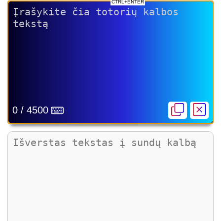
CTRL+ENTER
0 / 4500