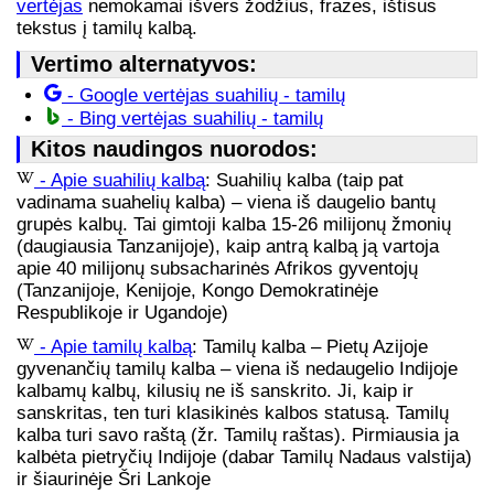
vertėjas
nemokamai išvers žodžius, frazes, ištisus
tekstus į tamilų kalbą.
Vertimo alternatyvos:
- Google vertėjas suahilių - tamilų
- Bing vertėjas suahilių - tamilų
Kitos naudingos nuorodos:
- Apie suahilių kalbą
: Suahilių kalba (taip pat
vadinama suahelių kalba) – viena iš daugelio bantų
grupės kalbų. Tai gimtoji kalba 15-26 milijonų žmonių
(daugiausia Tanzanijoje), kaip antrą kalbą ją vartoja
apie 40 milijonų subsacharinės Afrikos gyventojų
(Tanzanijoje, Kenijoje, Kongo Demokratinėje
Respublikoje ir Ugandoje)
- Apie tamilų kalbą
: Tamilų kalba – Pietų Azijoje
gyvenančių tamilų kalba – viena iš nedaugelio Indijoje
kalbamų kalbų, kilusių ne iš sanskrito. Ji, kaip ir
sanskritas, ten turi klasikinės kalbos statusą. Tamilų
kalba turi savo raštą (žr. Tamilų raštas). Pirmiausia ja
kalbėta pietryčių Indijoje (dabar Tamilų Nadaus valstija)
ir šiaurinėje Šri Lankoje