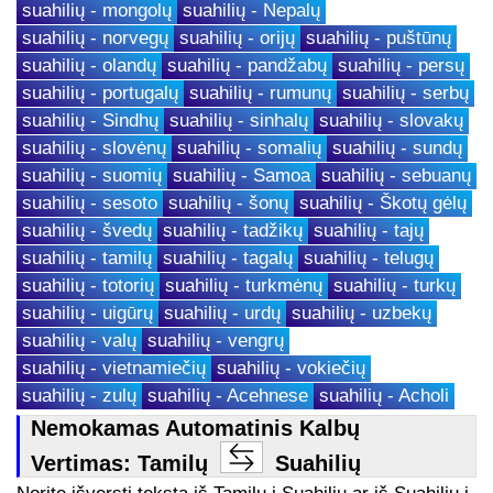
suahilių - mongolų
suahilių - Nepalų
suahilių - norvegų
suahilių - orijų
suahilių - puštūnų
suahilių - olandų
suahilių - pandžabų
suahilių - persų
suahilių - portugalų
suahilių - rumunų
suahilių - serbų
suahilių - Sindhų
suahilių - sinhalų
suahilių - slovakų
suahilių - slovėnų
suahilių - somalių
suahilių - sundų
suahilių - suomių
suahilių - Samoa
suahilių - sebuanų
suahilių - sesoto
suahilių - šonų
suahilių - Škotų gėlų
suahilių - švedų
suahilių - tadžikų
suahilių - tajų
suahilių - tamilų
suahilių - tagalų
suahilių - telugų
suahilių - totorių
suahilių - turkmėnų
suahilių - turkų
suahilių - uigūrų
suahilių - urdų
suahilių - uzbekų
suahilių - valų
suahilių - vengrų
suahilių - vietnamiečių
suahilių - vokiečių
suahilių - zulų
suahilių - Acehnese
suahilių - Acholi
Nemokamas Automatinis Kalbų
Vertimas: Tamilų
Suahilių