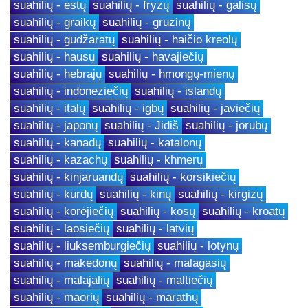
suahilių - estų
suahilių - fryzų
suahilių - galisų
suahilių - graikų
suahilių - gruzinų
suahilių - gudžaratų
suahilių - haičio kreolų
suahilių - hausų
suahilių - havajiečių
suahilių - hebrajų
suahilių - hmongų-mienų
suahilių - indoneziečių
suahilių - islandų
suahilių - italų
suahilių - igbų
suahilių - javiečių
suahilių - japonų
suahilių - Jidiš
suahilių - jorubų
suahilių - kanadų
suahilių - katalonų
suahilių - kazachų
suahilių - khmerų
suahilių - kinjaruandų
suahilių - korsikiečių
suahilių - kurdų
suahilių - kinų
suahilių - kirgizų
suahilių - korėjiečių
suahilių - kosų
suahilių - kroatų
suahilių - laosiečių
suahilių - latvių
suahilių - liuksemburgiečių
suahilių - lotynų
suahilių - makedonų
suahilių - malagasių
suahilių - malajalių
suahilių - maltiečių
suahilių - maorių
suahilių - marathų