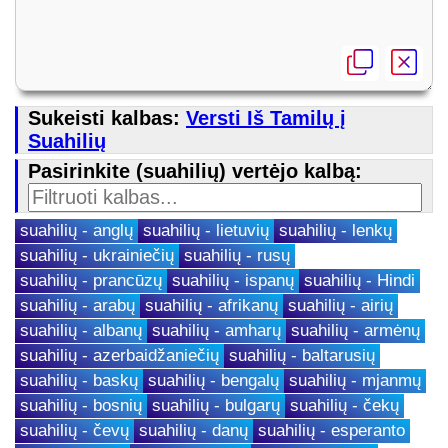
Sukeisti kalbas:
Versti Iš Tamilų į
Suahilių
Pasirinkite (suahilių) vertėjo kalbą:
suahilių - anglų
suahilių - lietuvių
suahilių - lenkų
suahilių - ukrainiečių
suahilių - rusų
suahilių - prancūzų
suahilių - ispanų
suahilių - Hindi
suahilių - arabų
suahilių - afrikanų
suahilių - airių
suahilių - albanų
suahilių - amharų
suahilių - armėnų
suahilių - azerbaidžaniečių
suahilių - baltarusių
suahilių - baskų
suahilių - bengalų
suahilių - mjanmų
suahilių - bosnių
suahilių - bulgarų
suahilių - čekų
suahilių - čevų
suahilių - danų
suahilių - esperanto