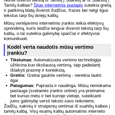
Norite išversti tekstą iš Tamilų į Suahilių ar iš Suahilių į
Tamilų kalbas?
Šitas internetinis puslapis
suteikia greitą
ir patikimą būdą išversti žodžius, frazes bei netgi ilgus
tekstus tarp šių dviejų kalbų.
Mūsų vertėjavimo internetinis įrankis teikia efektyvų
sprendimą, kuris leidžia lengvai išversti tekstą tarp šių
kalbų, o tai suteikia galimybę sparčiai ir efektyviai
komunikuoti.
Kodėl verta naudotis mūsų vertimo
įrankiu?
Tikslumas:
Automatizuota vertimo technologija
užtikrina kuo tiksliausią vertimą, taip padedantį
išlaikyti prasmę ir kontekstą.
Greitis:
Greitai gaukite vertimą - nereikia laukti
ilgai.
Patogumas:
Paprasta ir naudinga. Mūsų nemokama
paslauga (svetainės įrankis online) yra prieinama
bet kuriuo metu ir bet kurioje vietoje, suteikianti
jums galimybę versti teksto savo reikmėms.
Žodžių, sakinių ir straipsnių vertimai iš suahilių kalbos į
tamilų kalbą. Visų esamų kalbų automatinis interneto