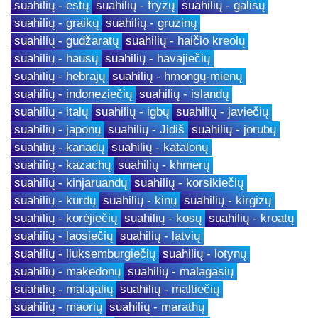
suahilių - estų
suahilių - fryzų
suahilių - galisų
suahilių - graikų
suahilių - gruzinų
suahilių - gudžaratų
suahilių - haičio kreolų
suahilių - hausų
suahilių - havajiečių
suahilių - hebrajų
suahilių - hmongų-mienų
suahilių - indoneziečių
suahilių - islandų
suahilių - italų
suahilių - igbų
suahilių - javiečių
suahilių - japonų
suahilių - Jidiš
suahilių - jorubų
suahilių - kanadų
suahilių - katalonų
suahilių - kazachų
suahilių - khmerų
suahilių - kinjaruandų
suahilių - korsikiečių
suahilių - kurdų
suahilių - kinų
suahilių - kirgizų
suahilių - korėjiečių
suahilių - kosų
suahilių - kroatų
suahilių - laosiečių
suahilių - latvių
suahilių - liuksemburgiečių
suahilių - lotynų
suahilių - makedonų
suahilių - malagasių
suahilių - malajalių
suahilių - maltiečių
suahilių - maorių
suahilių - marathų