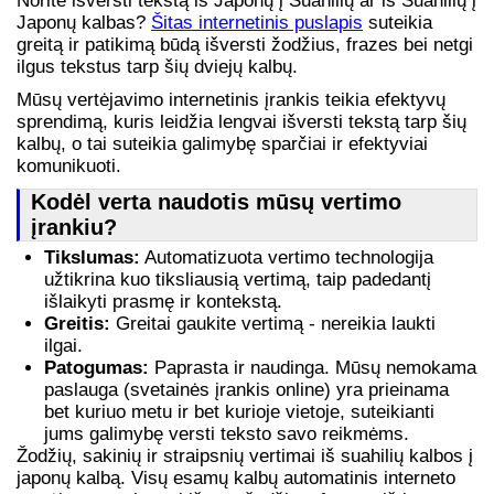
Norite išversti tekstą iš Japonų į Suahilių ar iš Suahilių į
Japonų kalbas?
Šitas internetinis puslapis
suteikia
greitą ir patikimą būdą išversti žodžius, frazes bei netgi
ilgus tekstus tarp šių dviejų kalbų.
Mūsų vertėjavimo internetinis įrankis teikia efektyvų
sprendimą, kuris leidžia lengvai išversti tekstą tarp šių
kalbų, o tai suteikia galimybę sparčiai ir efektyviai
komunikuoti.
Kodėl verta naudotis mūsų vertimo
įrankiu?
Tikslumas:
Automatizuota vertimo technologija
užtikrina kuo tiksliausią vertimą, taip padedantį
išlaikyti prasmę ir kontekstą.
Greitis:
Greitai gaukite vertimą - nereikia laukti
ilgai.
Patogumas:
Paprasta ir naudinga. Mūsų nemokama
paslauga (svetainės įrankis online) yra prieinama
bet kuriuo metu ir bet kurioje vietoje, suteikianti
jums galimybę versti teksto savo reikmėms.
Žodžių, sakinių ir straipsnių vertimai iš suahilių kalbos į
japonų kalbą. Visų esamų kalbų automatinis interneto