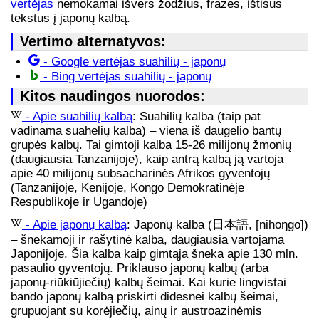
vertėjas
nemokamai išvers žodžius, frazes, ištisus
tekstus į japonų kalbą.
Vertimo alternatyvos:
- Google vertėjas suahilių - japonų
- Bing vertėjas suahilių - japonų
Kitos naudingos nuorodos:
- Apie suahilių kalbą
: Suahilių kalba (taip pat
vadinama suahelių kalba) – viena iš daugelio bantų
grupės kalbų. Tai gimtoji kalba 15-26 milijonų žmonių
(daugiausia Tanzanijoje), kaip antrą kalbą ją vartoja
apie 40 milijonų subsacharinės Afrikos gyventojų
(Tanzanijoje, Kenijoje, Kongo Demokratinėje
Respublikoje ir Ugandoje)
- Apie japonų kalbą
: Japonų kalba (日本語, [nihoŋɡo])
– šnekamoji ir rašytinė kalba, daugiausia vartojama
Japonijoje. Šia kalba kaip gimtąja šneka apie 130 mln.
pasaulio gyventojų. Priklauso japonų kalbų (arba
japonų-riūkiūjiečių) kalbų šeimai. Kai kurie lingvistai
bando japonų kalbą priskirti didesnei kalbų šeimai,
grupuojant su korėjiečių, ainų ir austroazinėmis