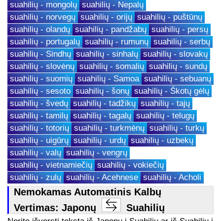
suahilių - mongolų
suahilių - Nepalų
suahilių - norvegų
suahilių - orijų
suahilių - puštūnų
suahilių - olandų
suahilių - pandžabų
suahilių - persų
suahilių - portugalų
suahilių - rumunų
suahilių - serbų
suahilių - Sindhų
suahilių - sinhalų
suahilių - slovakų
suahilių - slovėnų
suahilių - somalių
suahilių - sundų
suahilių - suomių
suahilių - Samoa
suahilių - sebuanų
suahilių - sesoto
suahilių - šonų
suahilių - Škotų gėlų
suahilių - švedų
suahilių - tadžikų
suahilių - tajų
suahilių - tamilų
suahilių - tagalų
suahilių - telugų
suahilių - totorių
suahilių - turkmėnų
suahilių - turkų
suahilių - uigūrų
suahilių - urdų
suahilių - uzbekų
suahilių - valų
suahilių - vengrų
suahilių - vietnamiečių
suahilių - vokiečių
suahilių - zulų
suahilių - Acehnese
suahilių - Acholi
Nemokamas Automatinis Kalbų
Vertimas: Japonų
Suahilių