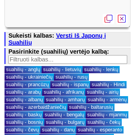
Sukeisti kalbas:
Versti Iš Japonų į
Suahilių
Pasirinkite (suahilių) vertėjo kalbą:
suahilių - anglų
suahilių - lietuvių
suahilių - lenkų
suahilių - ukrainiečių
suahilių - rusų
suahilių - prancūzų
suahilių - ispanų
suahilių - Hindi
suahilių - arabų
suahilių - afrikanų
suahilių - airių
suahilių - albanų
suahilių - amharų
suahilių - armėnų
suahilių - azerbaidžaniečių
suahilių - baltarusių
suahilių - baskų
suahilių - bengalų
suahilių - mjanmų
suahilių - bosnių
suahilių - bulgarų
suahilių - čekų
suahilių - čevų
suahilių - danų
suahilių - esperanto