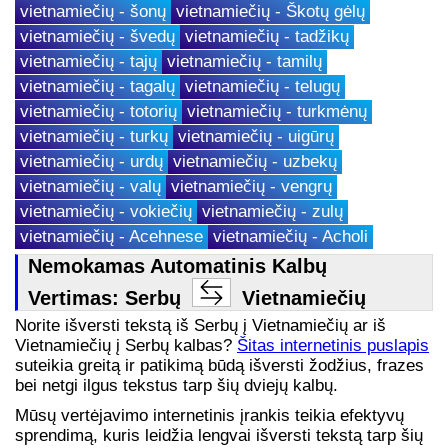
vietnamiečių - šonų
vietnamiečių - Škotų gėlų
vietnamiečių - švedų
vietnamiečių - tadžikų
vietnamiečių - tajų
vietnamiečių - tamilų
vietnamiečių - tagalų
vietnamiečių - telugų
vietnamiečių - totorių
vietnamiečių - turkmėnų
vietnamiečių - turkų
vietnamiečių - uigūrų
vietnamiečių - urdų
vietnamiečių - uzbekų
vietnamiečių - valų
vietnamiečių - vengrų
vietnamiečių - vokiečių
vietnamiečių - zulų
vietnamiečių - Acehnese
vietnamiečių - Acholi
Nemokamas Automatinis Kalbų
Vertimas: Serbų
Vietnamiečių
Norite išversti tekstą iš Serbų į Vietnamiečių ar iš
Vietnamiečių į Serbų kalbas?
Šitas internetinis puslapis
suteikia greitą ir patikimą būdą išversti žodžius, frazes
bei netgi ilgus tekstus tarp šių dviejų kalbų.
Mūsų vertėjavimo internetinis įrankis teikia efektyvų
sprendimą, kuris leidžia lengvai išversti tekstą tarp šių