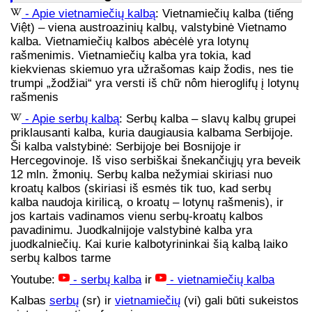
- Apie vietnamiečių kalbą
: Vietnamiečių kalba (tiếng
Việt) – viena austroazinių kalbų, valstybinė Vietnamo
kalba. Vietnamiečių kalbos abėcėlė yra lotynų
rašmenimis. Vietnamiečių kalba yra tokia, kad
kiekvienas skiemuo yra užrašomas kaip žodis, nes tie
trumpi „žodžiai“ yra versti iš chữ nôm hieroglifų į lotynų
rašmenis
- Apie serbų kalbą
: Serbų kalba – slavų kalbų grupei
priklausanti kalba, kuria daugiausia kalbama Serbijoje.
Ši kalba valstybinė: Serbijoje bei Bosnijoje ir
Hercegovinoje. Iš viso serbiškai šnekančiųjų yra beveik
12 mln. žmonių. Serbų kalba nežymiai skiriasi nuo
kroatų kalbos (skiriasi iš esmės tik tuo, kad serbų
kalba naudoja kirilicą, o kroatų – lotynų rašmenis), ir
jos kartais vadinamos vienu serbų-kroatų kalbos
pavadinimu. Juodkalnijoje valstybinė kalba yra
juodkalniečių. Kai kurie kalbotyrininkai šią kalbą laiko
serbų kalbos tarme
Youtube:
- serbų kalba
ir
- vietnamiečių kalba
Kalbas
serbų
(sr) ir
vietnamiečių
(vi) gali būti sukeistos