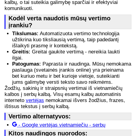
kalbų, o tai suteikia galimybę sparčiai ir efektyviai
komunikuoti.
Kodėl verta naudotis mūsų vertimo
įrankiu?
Tikslumas:
Automatizuota vertimo technologija
užtikrina kuo tiksliausią vertimą, taip padedantį
išlaikyti prasmę ir kontekstą.
Greitis:
Greitai gaukite vertimą - nereikia laukti
ilgai.
Patogumas:
Paprasta ir naudinga. Mūsų nemokama
paslauga (svetainės įrankis online) yra prieinama
bet kuriuo metu ir bet kurioje vietoje, suteikianti
jums galimybę versti teksto savo reikmėms.
Žodžių, sakinių ir straipsnių vertimai iš vietnamiečių
kalbos į serbų kalbą. Visų esamų kalbų automatinis
interneto
vertėjas
nemokamai išvers žodžius, frazes,
ištisus tekstus į serbų kalbą.
Vertimo alternatyvos:
- Google vertėjas vietnamiečių - serbų
Kitos naudingos nuorodos: