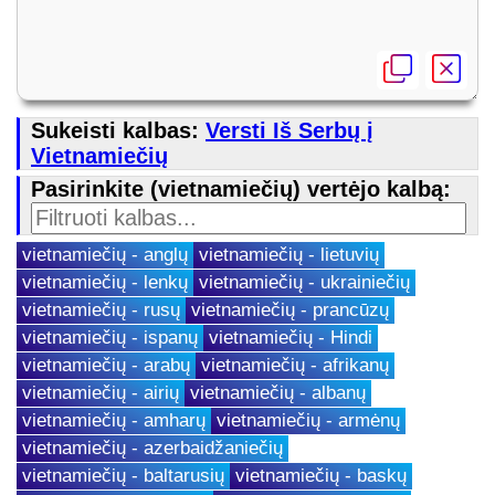
Sukeisti kalbas:
Versti Iš Serbų į
Vietnamiečių
Pasirinkite (vietnamiečių) vertėjo kalbą:
vietnamiečių - anglų
vietnamiečių - lietuvių
vietnamiečių - lenkų
vietnamiečių - ukrainiečių
vietnamiečių - rusų
vietnamiečių - prancūzų
vietnamiečių - ispanų
vietnamiečių - Hindi
vietnamiečių - arabų
vietnamiečių - afrikanų
vietnamiečių - airių
vietnamiečių - albanų
vietnamiečių - amharų
vietnamiečių - armėnų
vietnamiečių - azerbaidžaniečių
vietnamiečių - baltarusių
vietnamiečių - baskų