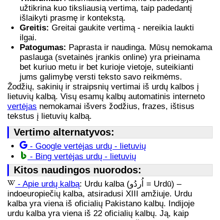
užtikrina kuo tiksliausią vertimą, taip padedantį
išlaikyti prasmę ir kontekstą.
Greitis:
Greitai gaukite vertimą - nereikia laukti
ilgai.
Patogumas:
Paprasta ir naudinga. Mūsų nemokama
paslauga (svetainės įrankis online) yra prieinama
bet kuriuo metu ir bet kurioje vietoje, suteikianti
jums galimybę versti teksto savo reikmėms.
Žodžių, sakinių ir straipsnių vertimai iš urdų kalbos į
lietuvių kalbą. Visų esamų kalbų automatinis interneto
vertėjas
nemokamai išvers žodžius, frazes, ištisus
tekstus į lietuvių kalbą.
Vertimo alternatyvos:
- Google vertėjas urdų - lietuvių
- Bing vertėjas urdų - lietuvių
Kitos naudingos nuorodos:
- Apie urdų kalbą
: Urdu kalba (اُردُو = Urdū) –
indoeuropiečių kalba, atsiradusi XIII amžiuje. Urdu
kalba yra viena iš oficialių Pakistano kalbų. Indijoje
urdu kalba yra viena iš 22 oficialių kalbų. Ją, kaip