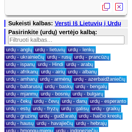
Sukeisti kalbas:
Versti Iš Lietuvių į Urdų
Pasirinkite (urdų) vertėjo kalbą:
urdų - anglų
urdų - lietuvių
urdų - lenkų
urdų - ukrainiečių
urdų - rusų
urdų - prancūzų
urdų - ispanų
urdų - Hindi
urdų - arabų
urdų - afrikanų
urdų - airių
urdų - albanų
urdų - amharų
urdų - armėnų
urdų - azerbaidžaniečių
urdų - baltarusių
urdų - baskų
urdų - bengalų
urdų - mjanmų
urdų - bosnių
urdų - bulgarų
urdų - čekų
urdų - čevų
urdų - danų
urdų - esperanto
urdų - estų
urdų - fryzų
urdų - galisų
urdų - graikų
urdų - gruzinų
urdų - gudžaratų
urdų - haičio kreolų
urdų - hausų
urdų - havajiečių
urdų - hebrajų
urdų - hmongų-mienų
urdų - indoneziečių