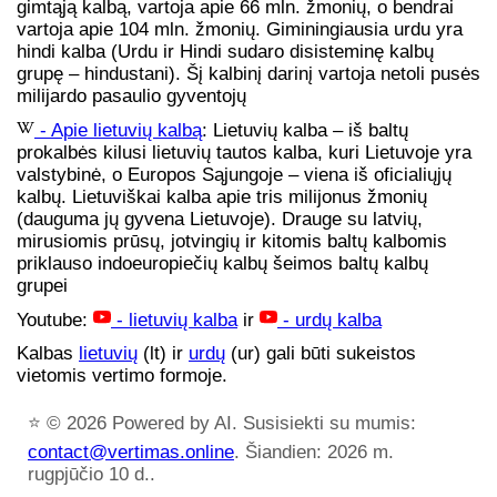
gimtąją kalbą, vartoja apie 66 mln. žmonių, o bendrai
vartoja apie 104 mln. žmonių. Giminingiausia urdu yra
hindi kalba (Urdu ir Hindi sudaro disisteminę kalbų
grupę – hindustani). Šį kalbinį darinį vartoja netoli pusės
milijardo pasaulio gyventojų
- Apie lietuvių kalbą
: Lietuvių kalba – iš baltų
prokalbės kilusi lietuvių tautos kalba, kuri Lietuvoje yra
valstybinė, o Europos Sąjungoje – viena iš oficialiųjų
kalbų. Lietuviškai kalba apie tris milijonus žmonių
(dauguma jų gyvena Lietuvoje). Drauge su latvių,
mirusiomis prūsų, jotvingių ir kitomis baltų kalbomis
priklauso indoeuropiečių kalbų šeimos baltų kalbų
grupei
Youtube:
- lietuvių kalba
ir
- urdų kalba
Kalbas
lietuvių
(lt) ir
urdų
(ur) gali būti sukeistos
vietomis vertimo formoje.
⭐
© 2026 Powered by AI. Susisiekti su mumis:
contact@vertimas.online
. Šiandien: 2026 m.
rugpjūčio 10 d..