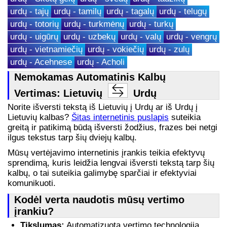
urdų - tajų
urdų - tamilų
urdų - tagalų
urdų - telugų
urdų - totorių
urdų - turkmėnų
urdų - turkų
urdų - uigūrų
urdų - uzbekų
urdų - valų
urdų - vengrų
urdų - vietnamiečių
urdų - vokiečių
urdų - zulų
urdų - Acehnese
urdų - Acholi
Nemokamas Automatinis Kalbų
Vertimas: Lietuvių
Urdų
Norite išversti tekstą iš Lietuvių į Urdų ar iš Urdų į
Lietuvių kalbas?
Šitas internetinis puslapis
suteikia
greitą ir patikimą būdą išversti žodžius, frazes bei netgi
ilgus tekstus tarp šių dviejų kalbų.
Mūsų vertėjavimo internetinis įrankis teikia efektyvų
sprendimą, kuris leidžia lengvai išversti tekstą tarp šių
kalbų, o tai suteikia galimybę sparčiai ir efektyviai
komunikuoti.
Kodėl verta naudotis mūsų vertimo
įrankiu?
Tikslumas:
Automatizuota vertimo technologija