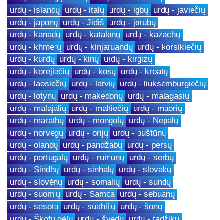
urdų - islandų
urdų - italų
urdų - igbų
urdų - javiečių
urdų - japonų
urdų - Jidiš
urdų - jorubų
urdų - kanadų
urdų - katalonų
urdų - kazachų
urdų - khmerų
urdų - kinjaruandų
urdų - korsikiečių
urdų - kurdų
urdų - kinų
urdų - kirgizų
urdų - korėjiečių
urdų - kosų
urdų - kroatų
urdų - laosiečių
urdų - latvių
urdų - liuksemburgiečių
urdų - lotynų
urdų - makedonų
urdų - malagasių
urdų - malajalių
urdų - maltiečių
urdų - maorių
urdų - marathų
urdų - mongolų
urdų - Nepalų
urdų - norvegų
urdų - orijų
urdų - puštūnų
urdų - olandų
urdų - pandžabų
urdų - persų
urdų - portugalų
urdų - rumunų
urdų - serbų
urdų - Sindhų
urdų - sinhalų
urdų - slovakų
urdų - slovėnų
urdų - somalių
urdų - sundų
urdų - suomių
urdų - Samoa
urdų - sebuanų
urdų - sesoto
urdų - suahilių
urdų - šonų
urdų - Škotų gėlų
urdų - švedų
urdų - tadžikų