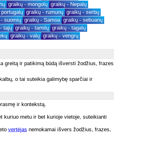
thų
graikų - mongolų
graikų - Nepalų
- portugalų
graikų - rumunų
graikų - serbų
 - suomių
graikų - Samoa
graikų - sebuanų
- tajų
graikų - tamilų
graikų - tagalų
ekų
graikų - valų
graikų - vengrų
a greitą ir patikimą būdą išversti žodžius, frazes
kalbų, o tai suteikia galimybę sparčiai ir
prasmę ir kontekstą.
uriuo metu ir bet kurioje vietoje, suteikianti
neto
vertėjas
nemokamai išvers žodžius, frazes,