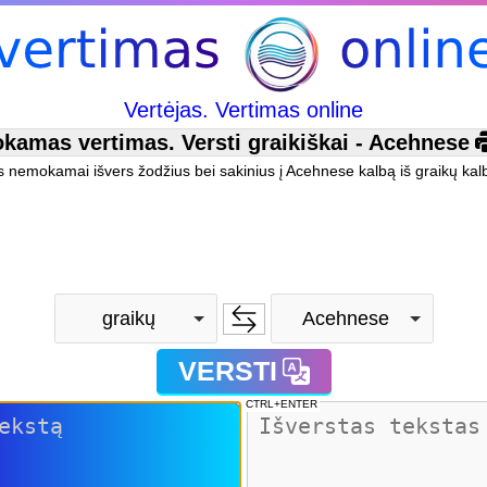
Vertėjas. Vertimas online
amas vertimas. Versti graikiškai - Acehnese
as nemokamai išvers žodžius bei sakinius į Acehnese kalbą iš graikų kal
graikų
Acehnese
VERSTI
CTRL+ENTER