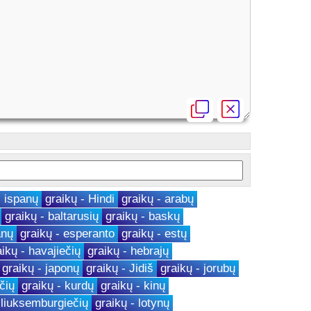
- ispanų
graikų - Hindi
graikų - arabų
graikų - baltarusių
graikų - baskų
anų
graikų - esperanto
graikų - estų
aikų - havajiečių
graikų - hebrajų
graikų - japonų
graikų - Jidiš
graikų - jorubų
čių
graikų - kurdų
graikų - kinų
 liuksemburgiečių
graikų - lotynų