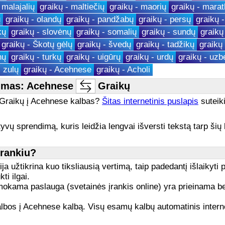
 malajalių
graikų - maltiečių
graikų - maorių
graikų - mara
ų
graikų - olandų
graikų - pandžabų
graikų - persų
graikų 
kų
graikų - slovėnų
graikų - somalių
graikų - sundų
graikų
graikų - Škotų gėlų
graikų - švedų
graikų - tadžikų
graikų 
nų
graikų - turkų
graikų - uigūrų
graikų - urdų
graikų - uzb
- zulų
graikų - Acehnese
graikų - Acholi
imas: Acehnese
Graikų
š Graikų į Acehnese kalbas?
Šitas internetinis puslapis
suteiki
yvų sprendimą, kuris leidžia lengvai išversti tekstą tarp šių 
įrankiu?
a užtikrina kuo tiksliausią vertimą, taip padedantį išlaikyti 
ti ilgai.
ama paslauga (svetainės įrankis online) yra prieinama bet k
 kalbos į Acehnese kalbą. Visų esamų kalbų automatinis inter