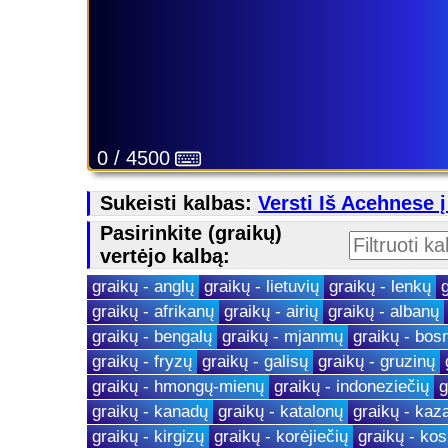
0 / 4500
Sukeisti kalbas:
Versti Iš Acehnese 
Pasirinkite (graikų)
vertėjo kalbą:
graikų - anglų
graikų - lietuvių
graikų - lenkų
graikų - afrikanų
graikų - airių
graikų - albanų
graikų - bengalų
graikų - mjanmų
graikų - bos
graikų - fryzų
graikų - galisų
graikų - gruzinų
graikų - hmongų-mienų
graikų - indoneziečių
g
graikų - kanadų
graikų - katalonų
graikų - kaz
graikų - kirgizų
graikų - korėjiečių
graikų - ko