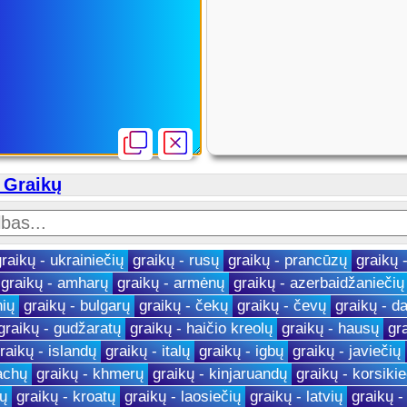
į Graikų
graikų - ukrainiečių
graikų - rusų
graikų - prancūzų
graikų 
graikų - amharų
graikų - armėnų
graikų - azerbaidžaniečių
nių
graikų - bulgarų
graikų - čekų
graikų - čevų
graikų - d
graikų - gudžaratų
graikų - haičio kreolų
graikų - hausų
gr
raikų - islandų
graikų - italų
graikų - igbų
graikų - javiečių
achų
graikų - khmerų
graikų - kinjaruandų
graikų - korsikie
sų
graikų - kroatų
graikų - laosiečių
graikų - latvių
graikų -