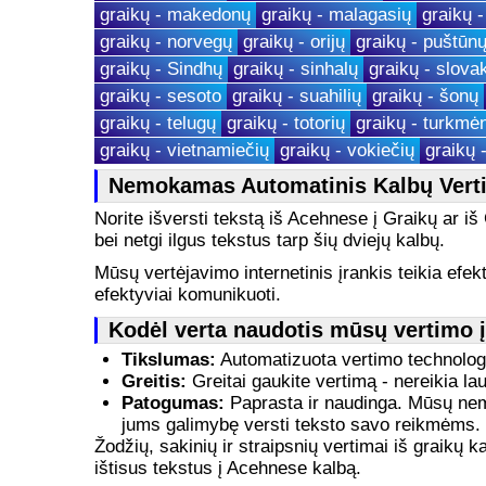
graikų - makedonų
graikų - malagasių
graikų -
graikų - norvegų
graikų - orijų
graikų - puštūn
graikų - Sindhų
graikų - sinhalų
graikų - slova
graikų - sesoto
graikų - suahilių
graikų - šonų
graikų - telugų
graikų - totorių
graikų - turkmė
graikų - vietnamiečių
graikų - vokiečių
graikų 
Nemokamas Automatinis Kalbų Vert
Norite išversti tekstą iš Acehnese į Graikų ar i
bei netgi ilgus tekstus tarp šių dviejų kalbų.
Mūsų vertėjavimo internetinis įrankis teikia efekt
efektyviai komunikuoti.
Kodėl verta naudotis mūsų vertimo 
Tikslumas:
Automatizuota vertimo technologij
Greitis:
Greitai gaukite vertimą - nereikia lauk
Patogumas:
Paprasta ir naudinga. Mūsų nemok
jums galimybę versti teksto savo reikmėms.
Žodžių, sakinių ir straipsnių vertimai iš graikų
ištisus tekstus į Acehnese kalbą.