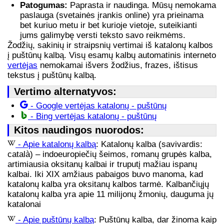
Patogumas:
Paprasta ir naudinga. Mūsų nemokama
paslauga (svetainės įrankis online) yra prieinama
bet kuriuo metu ir bet kurioje vietoje, suteikianti
jums galimybę versti teksto savo reikmėms.
Žodžių, sakinių ir straipsnių vertimai iš katalonų kalbos
į puštūnų kalbą. Visų esamų kalbų automatinis interneto
vertėjas
nemokamai išvers žodžius, frazes, ištisus
tekstus į puštūnų kalbą.
Vertimo alternatyvos:
- Google vertėjas katalonų - puštūnų
- Bing vertėjas katalonų - puštūnų
Kitos naudingos nuorodos:
- Apie katalonų kalbą
: Katalonų kalba (savivardis:
català) – indoeuropiečių šeimos, romanų grupės kalba,
artimiausia oksitanų kalbai ir truputį mažiau ispanų
kalbai. Iki XIX amžiaus pabaigos buvo manoma, kad
katalonų kalba yra oksitanų kalbos tarmė. Kalbančiųjų
katalonų kalba yra apie 11 milijonų žmonių, dauguma jų
katalonai
- Apie puštūnų kalbą
: Puštūnų kalba, dar žinoma kaip