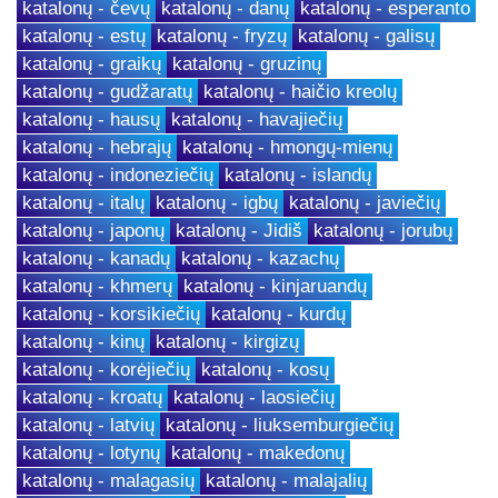
katalonų - čevų
katalonų - danų
katalonų - esperanto
katalonų - estų
katalonų - fryzų
katalonų - galisų
katalonų - graikų
katalonų - gruzinų
katalonų - gudžaratų
katalonų - haičio kreolų
katalonų - hausų
katalonų - havajiečių
katalonų - hebrajų
katalonų - hmongų-mienų
katalonų - indoneziečių
katalonų - islandų
katalonų - italų
katalonų - igbų
katalonų - javiečių
katalonų - japonų
katalonų - Jidiš
katalonų - jorubų
katalonų - kanadų
katalonų - kazachų
katalonų - khmerų
katalonų - kinjaruandų
katalonų - korsikiečių
katalonų - kurdų
katalonų - kinų
katalonų - kirgizų
katalonų - korėjiečių
katalonų - kosų
katalonų - kroatų
katalonų - laosiečių
katalonų - latvių
katalonų - liuksemburgiečių
katalonų - lotynų
katalonų - makedonų
katalonų - malagasių
katalonų - malajalių