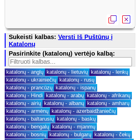
Sukeisti kalbas:
Versti Iš Puštūnų į
Katalonų
Pasirinkite (katalonų) vertėjo kalbą:
katalonų - anglų
katalonų - lietuvių
katalonų - lenkų
katalonų - ukrainiečių
katalonų - rusų
katalonų - prancūzų
katalonų - ispanų
katalonų - Hindi
katalonų - arabų
katalonų - afrikanų
katalonų - airių
katalonų - albanų
katalonų - amharų
katalonų - armėnų
katalonų - azerbaidžaniečių
katalonų - baltarusių
katalonų - baskų
katalonų - bengalų
katalonų - mjanmų
katalonų - bosnių
katalonų - bulgarų
katalonų - čekų