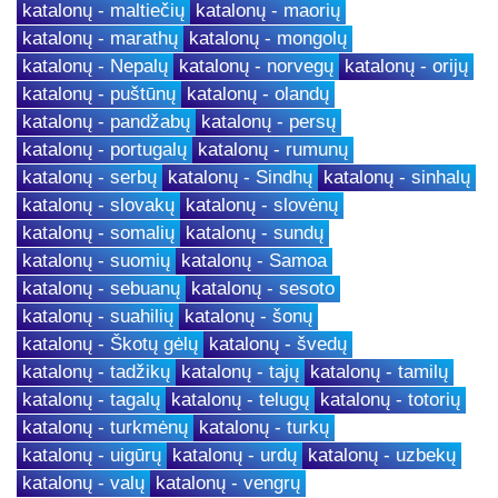
katalonų - maltiečių
katalonų - maorių
katalonų - marathų
katalonų - mongolų
katalonų - Nepalų
katalonų - norvegų
katalonų - orijų
katalonų - puštūnų
katalonų - olandų
katalonų - pandžabų
katalonų - persų
katalonų - portugalų
katalonų - rumunų
katalonų - serbų
katalonų - Sindhų
katalonų - sinhalų
katalonų - slovakų
katalonų - slovėnų
katalonų - somalių
katalonų - sundų
katalonų - suomių
katalonų - Samoa
katalonų - sebuanų
katalonų - sesoto
katalonų - suahilių
katalonų - šonų
katalonų - Škotų gėlų
katalonų - švedų
katalonų - tadžikų
katalonų - tajų
katalonų - tamilų
katalonų - tagalų
katalonų - telugų
katalonų - totorių
katalonų - turkmėnų
katalonų - turkų
katalonų - uigūrų
katalonų - urdų
katalonų - uzbekų
katalonų - valų
katalonų - vengrų