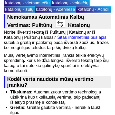
katalonų - vietnamiečių
katalonų - vokiečių
katalonų - zulų
katalonų - Acehnese
katalonų - Acholi
Nemokamas Automatinis Kalbų
Vertimas: Puštūnų
Katalonų
Norite išversti tekstą iš Puštūnų į Katalonų ar iš
Katalonų į Puštūnų kalbas?
Šitas internetinis puslapis
suteikia greitą ir patikimą būdą išversti žodžius, frazes
bei netgi ilgus tekstus tarp šių dviejų kalbų.
Mūsų vertėjavimo internetinis įrankis teikia efektyvų
sprendimą, kuris leidžia lengvai išversti tekstą tarp šių
kalbų, o tai suteikia galimybę sparčiai ir efektyviai
komunikuoti.
Kodėl verta naudotis mūsų vertimo
įrankiu?
Tikslumas:
Automatizuota vertimo technologija
užtikrina kuo tiksliausią vertimą, taip padedantį
išlaikyti prasmę ir kontekstą.
Greitis:
Greitai gaukite vertimą - nereikia laukti
ilgai.