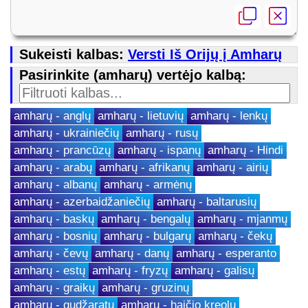
Sukeisti kalbas:
Versti Iš Orijų į Amharų
Pasirinkite (amharų) vertėjo kalbą:
amharų - anglų
amharų - lietuvių
amharų - lenkų
amharų - ukrainiečių
amharų - rusų
amharų - prancūzų
amharų - ispanų
amharų - Hindi
amharų - arabų
amharų - afrikanų
amharų - airių
amharų - albanų
amharų - armėnų
amharų - azerbaidžaniečių
amharų - baltarusių
amharų - baskų
amharų - bengalų
amharų - mjanmų
amharų - bosnių
amharų - bulgarų
amharų - čekų
amharų - čevų
amharų - danų
amharų - esperanto
amharų - estų
amharų - fryzų
amharų - galisų
amharų - graikų
amharų - gruzinų
amharų - gudžaratų
amharų - haičio kreolų