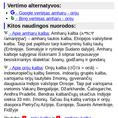
Vertimo alternatyvos:
- Google vertėjas amharų - orijų
- Bing vertėjas amharų - orijų
Kitos naudingos nuorodos:
- Apie amharų kalbą
: Amharų kalba (አማርኛ
/amarɨɲɲa/) – amharų tautos kalba, Etiopijos valstybinė
kalba. Taip pat paplitusi tarp kaimyninių šalių tautų
(Eritrėjoje, Somalyje ir rytinėje Sudano dalyje). Amharų
kalboje sąlyginai išskiriami 3 silpnai tarpusavyje
besiskiriantys dialektai: šoanų, godžamų ir gondarų
- Apie orijų kalbą
: Orijų kalba (ଓଡ଼ିଆ = oṛiā) –
indoeuropiečių kalbų šeimos, indoarijų grupės kalba,
vartojama orijų tautybės žmonių, gyvenančių
daugiausia Indijos valstijoje Orisoje. Taip pat vartojama
vietomis Vakarų Bengalijoje, Džarkhande, Čatisgarche,
Andhra Pradeše. Bendras kalbančiųjų skaičius Indijoje
siekia 33 mln. žmonių. Tačiau šią kalbą vartoja ir orijų
diaspora Pietryčių Azijoje, Europoje, Šiaurės Amerikoje,
Fidžyje