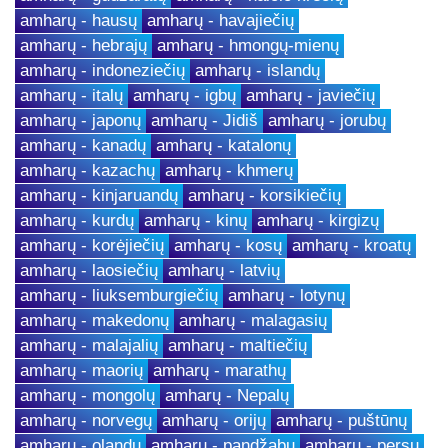
amharų - hausų
amharų - havajiečių
amharų - hebrajų
amharų - hmongų-mienų
amharų - indoneziečių
amharų - islandų
amharų - italų
amharų - igbų
amharų - javiečių
amharų - japonų
amharų - Jidiš
amharų - jorubų
amharų - kanadų
amharų - katalonų
amharų - kazachų
amharų - khmerų
amharų - kinjaruandų
amharų - korsikiečių
amharų - kurdų
amharų - kinų
amharų - kirgizų
amharų - korėjiečių
amharų - kosų
amharų - kroatų
amharų - laosiečių
amharų - latvių
amharų - liuksemburgiečių
amharų - lotynų
amharų - makedonų
amharų - malagasių
amharų - malajalių
amharų - maltiečių
amharų - maorių
amharų - marathų
amharų - mongolų
amharų - Nepalų
amharų - norvegų
amharų - orijų
amharų - puštūnų
amharų - olandų
amharų - pandžabų
amharų - persų