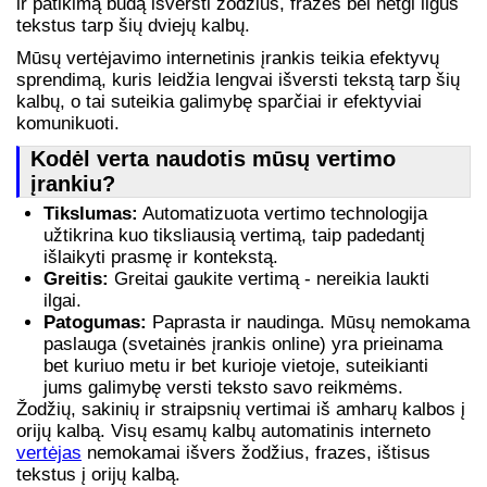
ir patikimą būdą išversti žodžius, frazes bei netgi ilgus
tekstus tarp šių dviejų kalbų.
Mūsų vertėjavimo internetinis įrankis teikia efektyvų
sprendimą, kuris leidžia lengvai išversti tekstą tarp šių
kalbų, o tai suteikia galimybę sparčiai ir efektyviai
komunikuoti.
Kodėl verta naudotis mūsų vertimo
įrankiu?
Tikslumas:
Automatizuota vertimo technologija
užtikrina kuo tiksliausią vertimą, taip padedantį
išlaikyti prasmę ir kontekstą.
Greitis:
Greitai gaukite vertimą - nereikia laukti
ilgai.
Patogumas:
Paprasta ir naudinga. Mūsų nemokama
paslauga (svetainės įrankis online) yra prieinama
bet kuriuo metu ir bet kurioje vietoje, suteikianti
jums galimybę versti teksto savo reikmėms.
Žodžių, sakinių ir straipsnių vertimai iš amharų kalbos į
orijų kalbą. Visų esamų kalbų automatinis interneto
vertėjas
nemokamai išvers žodžius, frazes, ištisus
tekstus į orijų kalbą.