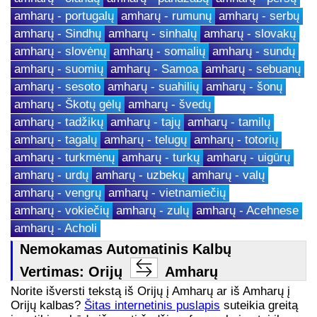
amharų - portugalų
amharų - rumunų
amharų - serbų
amharų - Sindhų
amharų - sinhalų
amharų - slovakų
amharų - slovėnų
amharų - somalių
amharų - sundų
amharų - suomių
amharų - Samoa
amharų - sebuanų
amharų - sesoto
amharų - suahilių
amharų - šonų
amharų - Škotų gėlų
amharų - švedų
amharų - tadžikų
amharų - tajų
amharų - tamilų
amharų - tagalų
amharų - telugų
amharų - totorių
amharų - turkmėnų
amharų - turkų
amharų - uigūrų
amharų - urdų
amharų - uzbekų
amharų - valų
amharų - vengrų
amharų - vietnamiečių
amharų - vokiečių
amharų - zulų
amharų - Acehnese
amharų - Acholi
Nemokamas Automatinis Kalbų
Vertimas: Orijų
Amharų
Norite išversti tekstą iš Orijų į Amharų ar iš Amharų į
Orijų kalbas?
Šitas internetinis puslapis
suteikia greitą